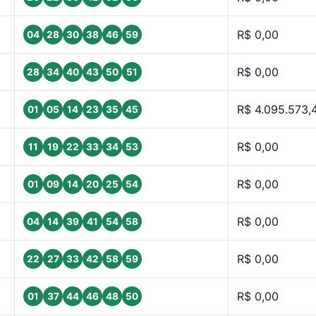
R$ 0,00
04
28
30
38
46
59
R$ 0,00
28
34
40
43
50
51
R$ 4.095.573,
01
05
14
23
35
45
R$ 0,00
11
19
22
33
34
53
R$ 0,00
01
09
14
20
25
54
R$ 0,00
04
14
39
41
54
58
R$ 0,00
22
27
33
42
58
59
R$ 0,00
01
37
44
46
48
50