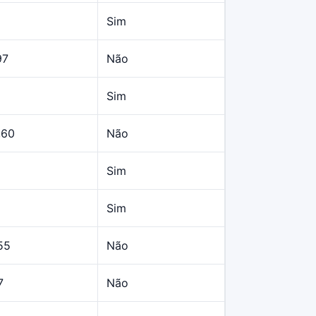
Sim
97
Não
Sim
,60
Não
Sim
Sim
55
Não
7
Não