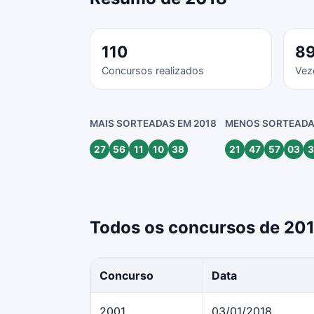
110
8
Concursos realizados
Vez
MAIS SORTEADAS EM 2018
MENOS SORTEADA
27
56
11
10
38
21
47
57
03
3
Todos os concursos de 20
Concurso
Data
2001
03/01/2018