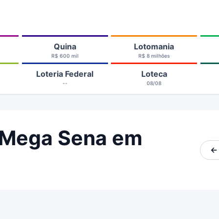
Quina
Lotomania
R$ 600 mil
R$ 8 milhões
Loteria Federal
Loteca
--
08/08
 Mega Sena em
←