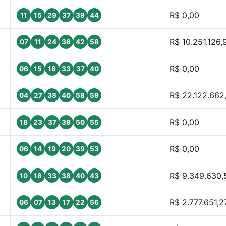
R$ 0,00
11
15
29
37
39
44
R$ 10.251.126,
07
11
24
36
42
58
R$ 0,00
06
15
18
33
37
40
R$ 22.122.662
04
27
38
40
58
59
R$ 0,00
18
23
37
39
50
55
R$ 0,00
06
14
19
20
39
53
R$ 9.349.630,
10
18
33
38
40
43
R$ 2.777.651,2
06
07
13
17
22
56