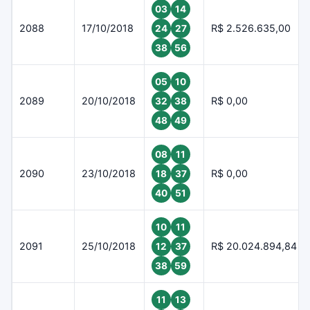
03
14
2088
17/10/2018
R$ 2.526.635,00
24
27
38
56
05
10
2089
20/10/2018
R$ 0,00
32
38
48
49
08
11
2090
23/10/2018
R$ 0,00
18
37
40
51
10
11
2091
25/10/2018
R$ 20.024.894,84
12
37
38
59
11
13