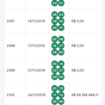
24
51
09
24
2097
14/11/2018
R$ 0,00
28
45
49
51
02
08
2098
17/11/2018
R$ 0,00
18
27
38
60
05
15
2099
21/11/2018
R$ 0,00
20
27
30
58
01
10
2100
24/11/2018
R$ 69.186.484,11
11
13
35
49