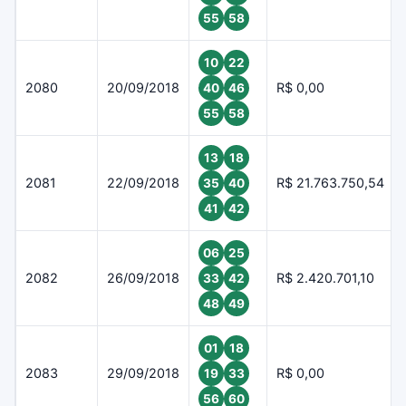
55
58
10
22
2080
20/09/2018
R$ 0,00
40
46
55
58
13
18
2081
22/09/2018
R$ 21.763.750,54
35
40
41
42
06
25
2082
26/09/2018
R$ 2.420.701,10
33
42
48
49
01
18
2083
29/09/2018
R$ 0,00
19
33
56
60