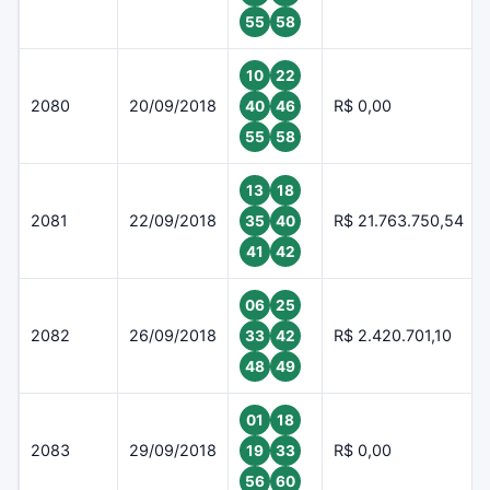
55
58
10
22
2080
20/09/2018
R$ 0,00
40
46
55
58
13
18
2081
22/09/2018
R$ 21.763.750,54
35
40
41
42
06
25
2082
26/09/2018
R$ 2.420.701,10
33
42
48
49
01
18
2083
29/09/2018
R$ 0,00
19
33
56
60