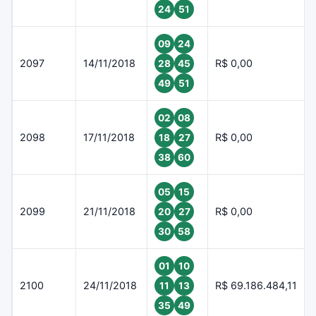
24
51
09
24
2097
14/11/2018
R$ 0,00
28
45
49
51
02
08
2098
17/11/2018
R$ 0,00
18
27
38
60
05
15
2099
21/11/2018
R$ 0,00
20
27
30
58
01
10
2100
24/11/2018
R$ 69.186.484,11
11
13
35
49