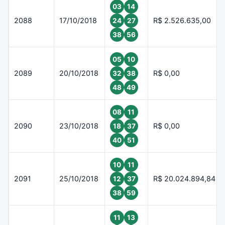
03
14
2088
17/10/2018
R$ 2.526.635,00
24
27
38
56
05
10
2089
20/10/2018
R$ 0,00
32
38
48
49
08
11
2090
23/10/2018
R$ 0,00
18
37
40
51
10
11
2091
25/10/2018
R$ 20.024.894,84
12
37
38
59
11
13