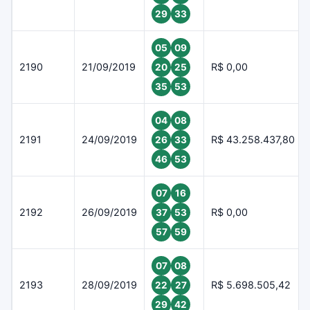
29
33
05
09
2190
21/09/2019
R$ 0,00
20
25
35
53
04
08
2191
24/09/2019
R$ 43.258.437,80
26
33
46
53
07
16
2192
26/09/2019
R$ 0,00
37
53
57
59
07
08
2193
28/09/2019
R$ 5.698.505,42
22
27
29
42