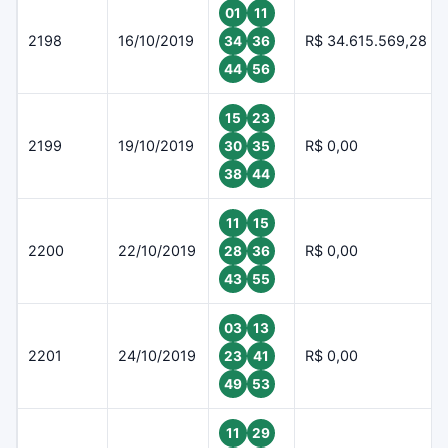
01
11
2198
16/10/2019
R$ 34.615.569,28
34
36
44
56
15
23
2199
19/10/2019
R$ 0,00
30
35
38
44
11
15
2200
22/10/2019
R$ 0,00
28
36
43
55
03
13
2201
24/10/2019
R$ 0,00
23
41
49
53
11
29