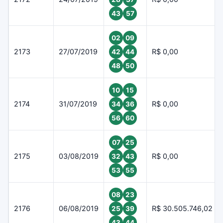
43
57
02
09
2173
27/07/2019
R$ 0,00
42
44
48
50
10
15
2174
31/07/2019
R$ 0,00
34
36
56
60
07
25
2175
03/08/2019
R$ 0,00
32
43
53
55
08
23
2176
06/08/2019
R$ 30.505.746,02
25
39
43
44