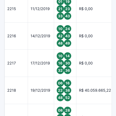
01
19
2215
11/12/2019
R$ 0,00
21
23
33
43
10
24
2216
14/12/2019
R$ 0,00
42
43
48
49
10
14
2217
17/12/2019
R$ 0,00
16
30
32
36
06
16
2218
19/12/2019
R$ 40.059.665,22
22
38
48
52
08
28