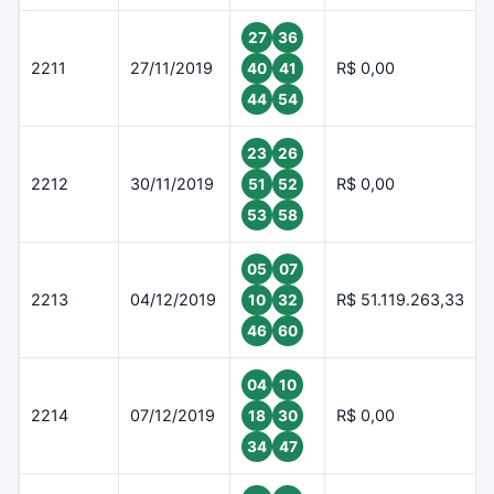
27
36
2211
27/11/2019
R$ 0,00
40
41
44
54
23
26
2212
30/11/2019
R$ 0,00
51
52
53
58
05
07
2213
04/12/2019
R$ 51.119.263,33
10
32
46
60
04
10
2214
07/12/2019
R$ 0,00
18
30
34
47