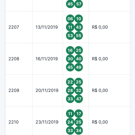
45
57
06
10
2207
13/11/2019
R$ 0,00
11
43
53
55
16
25
2208
16/11/2019
R$ 0,00
30
40
45
49
22
25
2209
20/11/2019
R$ 0,00
28
32
33
47
11
17
2210
23/11/2019
R$ 0,00
24
25
33
34