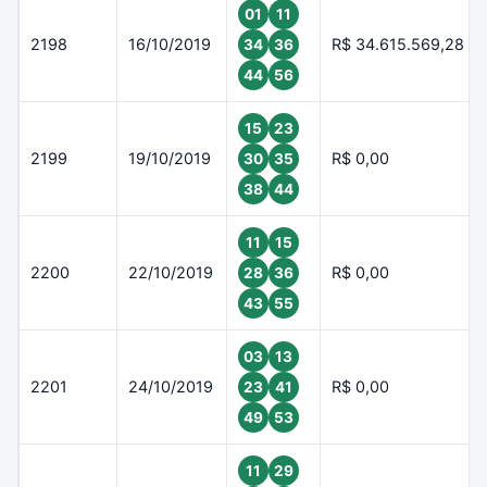
01
11
2198
16/10/2019
R$ 34.615.569,28
34
36
44
56
15
23
2199
19/10/2019
R$ 0,00
30
35
38
44
11
15
2200
22/10/2019
R$ 0,00
28
36
43
55
03
13
2201
24/10/2019
R$ 0,00
23
41
49
53
11
29