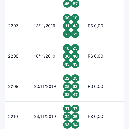
45
57
06
10
2207
13/11/2019
R$ 0,00
11
43
53
55
16
25
2208
16/11/2019
R$ 0,00
30
40
45
49
22
25
2209
20/11/2019
R$ 0,00
28
32
33
47
11
17
2210
23/11/2019
R$ 0,00
24
25
33
34