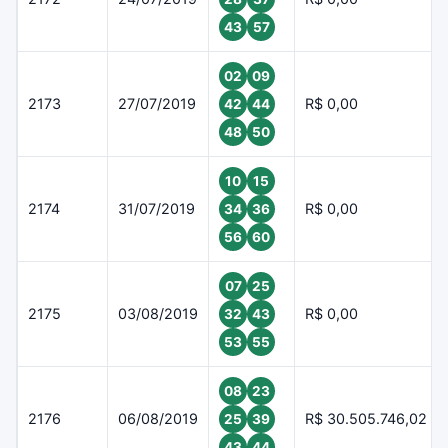
43
57
02
09
2173
27/07/2019
R$ 0,00
42
44
48
50
10
15
2174
31/07/2019
R$ 0,00
34
36
56
60
07
25
2175
03/08/2019
R$ 0,00
32
43
53
55
08
23
2176
06/08/2019
R$ 30.505.746,02
25
39
43
44