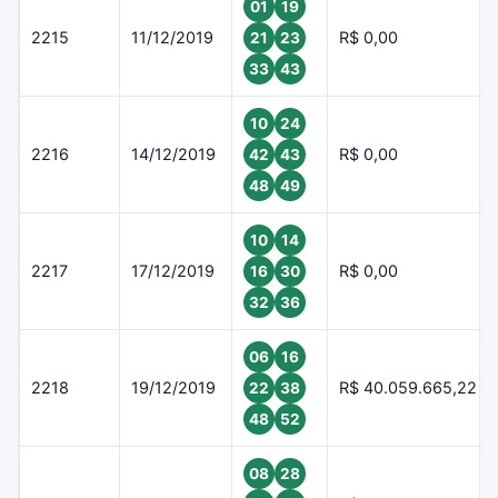
01
19
2215
11/12/2019
R$ 0,00
21
23
33
43
10
24
2216
14/12/2019
R$ 0,00
42
43
48
49
10
14
2217
17/12/2019
R$ 0,00
16
30
32
36
06
16
2218
19/12/2019
R$ 40.059.665,22
22
38
48
52
08
28