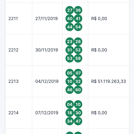
27
36
2211
27/11/2019
R$ 0,00
40
41
44
54
23
26
2212
30/11/2019
R$ 0,00
51
52
53
58
05
07
2213
04/12/2019
R$ 51.119.263,33
10
32
46
60
04
10
2214
07/12/2019
R$ 0,00
18
30
34
47