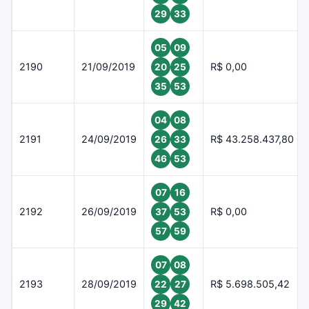
29
33
05
09
2190
21/09/2019
R$ 0,00
20
25
35
53
04
08
2191
24/09/2019
R$ 43.258.437,80
26
33
46
53
07
16
2192
26/09/2019
R$ 0,00
37
53
57
59
07
08
2193
28/09/2019
R$ 5.698.505,42
22
27
29
42