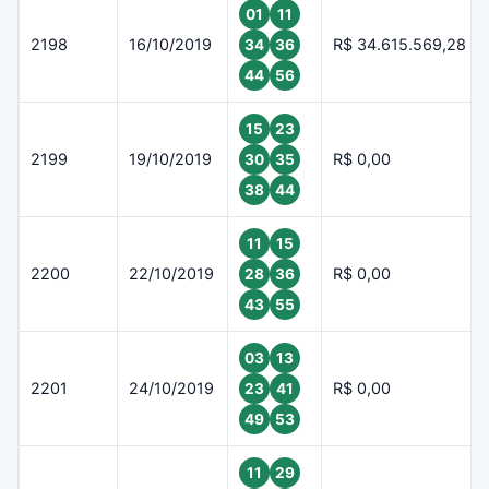
01
11
2198
16/10/2019
R$ 34.615.569,28
34
36
44
56
15
23
2199
19/10/2019
R$ 0,00
30
35
38
44
11
15
2200
22/10/2019
R$ 0,00
28
36
43
55
03
13
2201
24/10/2019
R$ 0,00
23
41
49
53
11
29