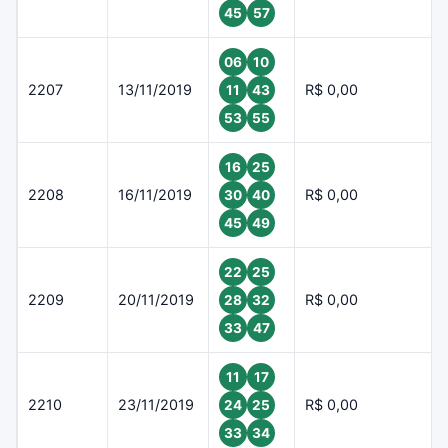
45
57
06
10
2207
13/11/2019
R$ 0,00
11
43
53
55
16
25
2208
16/11/2019
R$ 0,00
30
40
45
49
22
25
2209
20/11/2019
R$ 0,00
28
32
33
47
11
17
2210
23/11/2019
R$ 0,00
24
25
33
34