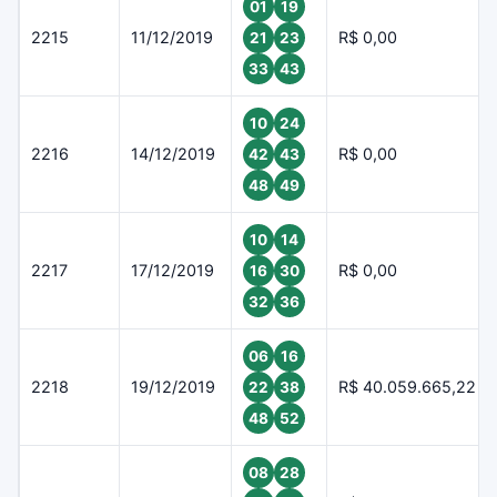
01
19
2215
11/12/2019
R$ 0,00
21
23
33
43
10
24
2216
14/12/2019
R$ 0,00
42
43
48
49
10
14
2217
17/12/2019
R$ 0,00
16
30
32
36
06
16
2218
19/12/2019
R$ 40.059.665,22
22
38
48
52
08
28