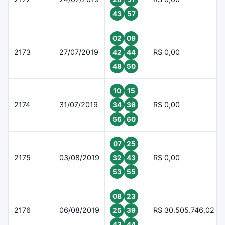
43
57
02
09
2173
27/07/2019
R$ 0,00
42
44
48
50
10
15
2174
31/07/2019
R$ 0,00
34
36
56
60
07
25
2175
03/08/2019
R$ 0,00
32
43
53
55
08
23
2176
06/08/2019
R$ 30.505.746,02
25
39
43
44