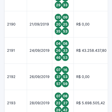
29
33
05
09
2190
21/09/2019
R$ 0,00
20
25
35
53
04
08
2191
24/09/2019
R$ 43.258.437,80
26
33
46
53
07
16
2192
26/09/2019
R$ 0,00
37
53
57
59
07
08
2193
28/09/2019
R$ 5.698.505,42
22
27
29
42