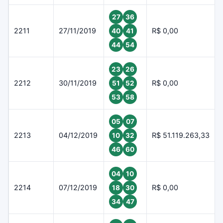
27
36
2211
27/11/2019
R$ 0,00
40
41
44
54
23
26
2212
30/11/2019
R$ 0,00
51
52
53
58
05
07
2213
04/12/2019
R$ 51.119.263,33
10
32
46
60
04
10
2214
07/12/2019
R$ 0,00
18
30
34
47