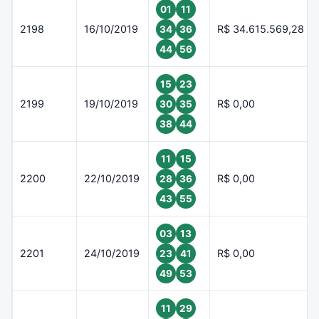
01
11
2198
16/10/2019
R$ 34.615.569,28
34
36
44
56
15
23
2199
19/10/2019
R$ 0,00
30
35
38
44
11
15
2200
22/10/2019
R$ 0,00
28
36
43
55
03
13
2201
24/10/2019
R$ 0,00
23
41
49
53
11
29