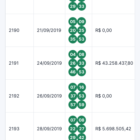
29
33
05
09
2190
21/09/2019
R$ 0,00
20
25
35
53
04
08
2191
24/09/2019
R$ 43.258.437,80
26
33
46
53
07
16
2192
26/09/2019
R$ 0,00
37
53
57
59
07
08
2193
28/09/2019
R$ 5.698.505,42
22
27
29
42