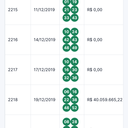
01
19
2215
11/12/2019
R$ 0,00
21
23
33
43
10
24
2216
14/12/2019
R$ 0,00
42
43
48
49
10
14
2217
17/12/2019
R$ 0,00
16
30
32
36
06
16
2218
19/12/2019
R$ 40.059.665,22
22
38
48
52
08
28