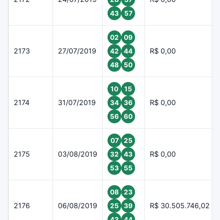
43
57
02
09
2173
27/07/2019
R$ 0,00
42
44
48
50
10
15
2174
31/07/2019
R$ 0,00
34
36
56
60
07
25
2175
03/08/2019
R$ 0,00
32
43
53
55
08
23
2176
06/08/2019
R$ 30.505.746,02
25
39
43
44