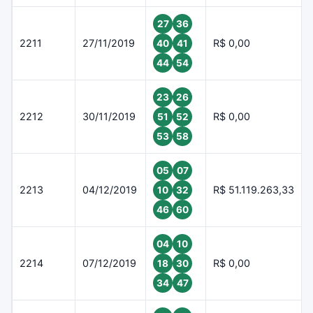
27
36
2211
27/11/2019
R$ 0,00
40
41
44
54
23
26
2212
30/11/2019
R$ 0,00
51
52
53
58
05
07
2213
04/12/2019
R$ 51.119.263,33
10
32
46
60
04
10
2214
07/12/2019
R$ 0,00
18
30
34
47