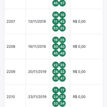
45
57
06
10
2207
13/11/2019
R$ 0,00
11
43
53
55
16
25
2208
16/11/2019
R$ 0,00
30
40
45
49
22
25
2209
20/11/2019
R$ 0,00
28
32
33
47
11
17
2210
23/11/2019
R$ 0,00
24
25
33
34