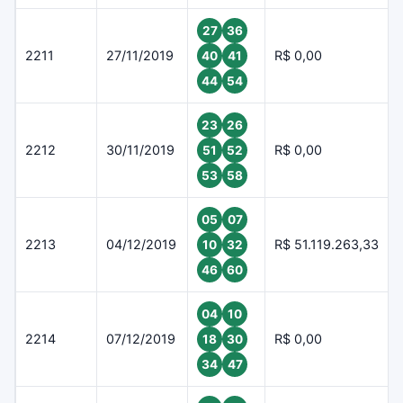
27
36
2211
27/11/2019
R$ 0,00
40
41
44
54
23
26
2212
30/11/2019
R$ 0,00
51
52
53
58
05
07
2213
04/12/2019
R$ 51.119.263,33
10
32
46
60
04
10
2214
07/12/2019
R$ 0,00
18
30
34
47