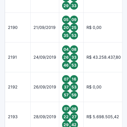
29
33
05
09
2190
21/09/2019
R$ 0,00
20
25
35
53
04
08
2191
24/09/2019
R$ 43.258.437,80
26
33
46
53
07
16
2192
26/09/2019
R$ 0,00
37
53
57
59
07
08
2193
28/09/2019
R$ 5.698.505,42
22
27
29
42