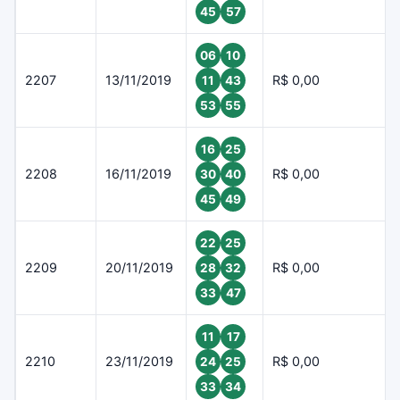
45
57
06
10
2207
13/11/2019
R$ 0,00
11
43
53
55
16
25
2208
16/11/2019
R$ 0,00
30
40
45
49
22
25
2209
20/11/2019
R$ 0,00
28
32
33
47
11
17
2210
23/11/2019
R$ 0,00
24
25
33
34