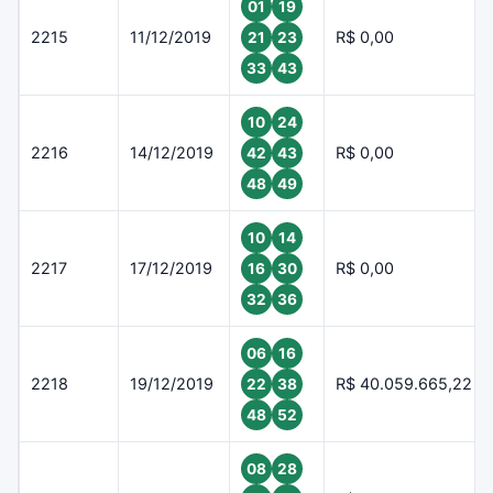
01
19
2215
11/12/2019
R$ 0,00
21
23
33
43
10
24
2216
14/12/2019
R$ 0,00
42
43
48
49
10
14
2217
17/12/2019
R$ 0,00
16
30
32
36
06
16
2218
19/12/2019
R$ 40.059.665,22
22
38
48
52
08
28