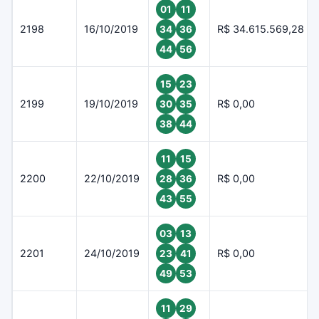
01
11
2198
16/10/2019
R$ 34.615.569,28
34
36
44
56
15
23
2199
19/10/2019
R$ 0,00
30
35
38
44
11
15
2200
22/10/2019
R$ 0,00
28
36
43
55
03
13
2201
24/10/2019
R$ 0,00
23
41
49
53
11
29