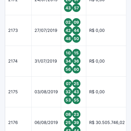
43
57
02
09
2173
27/07/2019
R$ 0,00
42
44
48
50
10
15
2174
31/07/2019
R$ 0,00
34
36
56
60
07
25
2175
03/08/2019
R$ 0,00
32
43
53
55
08
23
2176
06/08/2019
R$ 30.505.746,02
25
39
43
44