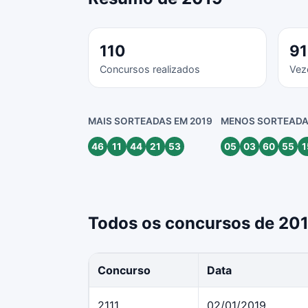
110
91
Concursos realizados
Vez
MAIS SORTEADAS EM 2019
MENOS SORTEADA
46
11
44
21
53
05
03
60
55
1
Todos os concursos de 20
Concurso
Data
2111
02/01/2019