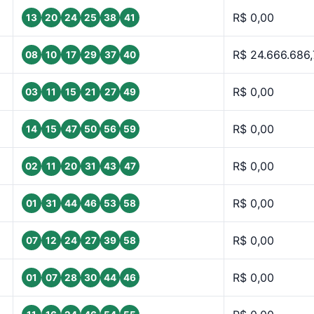
R$ 0,00
13
20
24
25
38
41
R$ 24.666.686
08
10
17
29
37
40
R$ 0,00
03
11
15
21
27
49
R$ 0,00
14
15
47
50
56
59
R$ 0,00
02
11
20
31
43
47
R$ 0,00
01
31
44
46
53
58
R$ 0,00
07
12
24
27
39
58
R$ 0,00
01
07
28
30
44
46