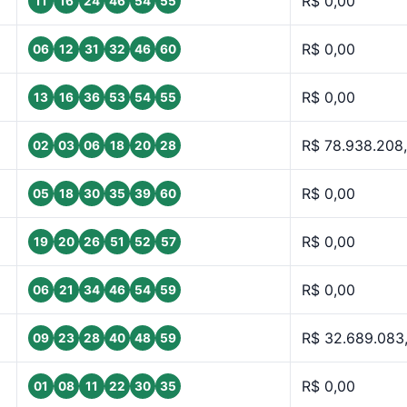
R$ 0,00
11
16
24
46
54
55
R$ 0,00
06
12
31
32
46
60
R$ 0,00
13
16
36
53
54
55
R$ 78.938.208
02
03
06
18
20
28
R$ 0,00
05
18
30
35
39
60
R$ 0,00
19
20
26
51
52
57
R$ 0,00
06
21
34
46
54
59
R$ 32.689.083
09
23
28
40
48
59
R$ 0,00
01
08
11
22
30
35