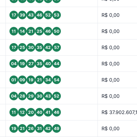
R$ 0,00
17
39
43
46
52
53
R$ 0,00
11
14
21
25
46
50
R$ 0,00
17
25
30
35
42
57
R$ 0,00
04
19
27
35
40
44
R$ 0,00
01
09
19
21
34
54
R$ 0,00
04
28
29
30
43
52
R$ 37.902.607,
11
12
20
40
41
46
R$ 0,00
19
21
26
31
42
49