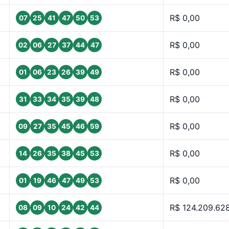
R$ 0,00
07
25
41
47
50
53
R$ 0,00
02
06
27
37
44
47
R$ 0,00
01
06
23
26
39
49
R$ 0,00
31
33
34
35
39
48
R$ 0,00
09
27
35
45
46
59
R$ 0,00
14
26
35
38
45
53
R$ 0,00
01
19
46
47
49
53
R$ 124.209.62
08
09
10
24
42
44