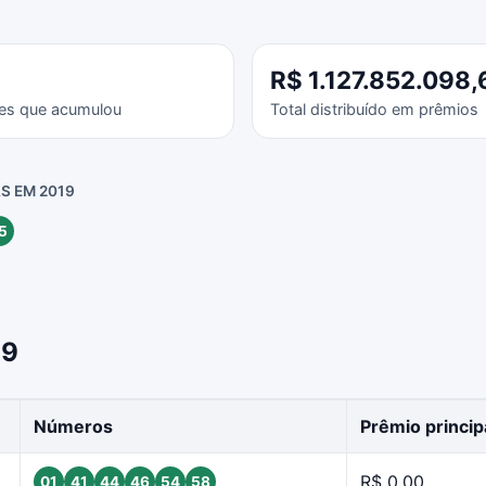
R$ 1.127.852.098,
es que acumulou
Total distribuído em prêmios
S EM 2019
5
19
Números
Prêmio princip
R$ 0,00
01
41
44
46
54
58