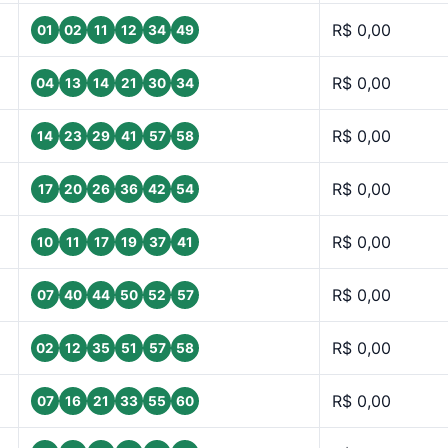
R$ 0,00
01
02
11
12
34
49
R$ 0,00
04
13
14
21
30
34
R$ 0,00
14
23
29
41
57
58
R$ 0,00
17
20
26
36
42
54
R$ 0,00
10
11
17
19
37
41
R$ 0,00
07
40
44
50
52
57
R$ 0,00
02
12
35
51
57
58
R$ 0,00
07
16
21
33
55
60