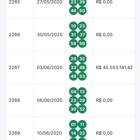
2265
27/05/2020
R$ 0,00
23
39
46
50
10
23
2266
30/05/2020
R$ 0,00
31
37
58
59
20
32
2267
03/06/2020
R$ 45.553.191,42
33
48
49
53
04
13
2268
06/06/2020
R$ 0,00
23
28
30
52
01
11
2269
10/06/2020
R$ 0,00
14
23