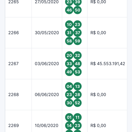
2265
27/05/2020
R$ 0,00
23
39
46
50
10
23
2266
30/05/2020
R$ 0,00
31
37
58
59
20
32
2267
03/06/2020
R$ 45.553.191,42
33
48
49
53
04
13
2268
06/06/2020
R$ 0,00
23
28
30
52
01
11
2269
10/06/2020
R$ 0,00
14
23