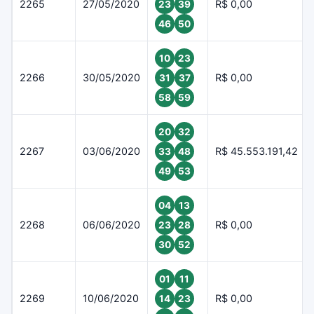
2265
27/05/2020
R$ 0,00
23
39
46
50
10
23
2266
30/05/2020
R$ 0,00
31
37
58
59
20
32
2267
03/06/2020
R$ 45.553.191,42
33
48
49
53
04
13
2268
06/06/2020
R$ 0,00
23
28
30
52
01
11
2269
10/06/2020
R$ 0,00
14
23