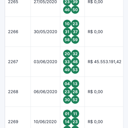
2265
27/05/2020
R$ 0,00
23
39
46
50
10
23
2266
30/05/2020
R$ 0,00
31
37
58
59
20
32
2267
03/06/2020
R$ 45.553.191,42
33
48
49
53
04
13
2268
06/06/2020
R$ 0,00
23
28
30
52
01
11
2269
10/06/2020
R$ 0,00
14
23