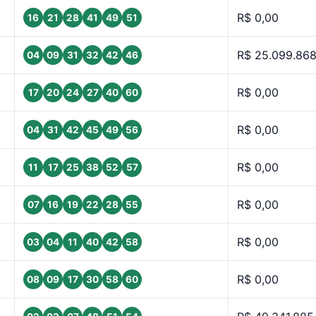
R$ 0,00
16
21
28
41
49
51
R$ 25.099.868
04
09
31
32
42
46
R$ 0,00
17
20
24
27
40
60
R$ 0,00
04
31
42
45
49
56
R$ 0,00
11
17
25
38
52
57
R$ 0,00
07
16
19
22
28
55
R$ 0,00
03
04
11
40
42
58
R$ 0,00
08
09
17
30
58
60