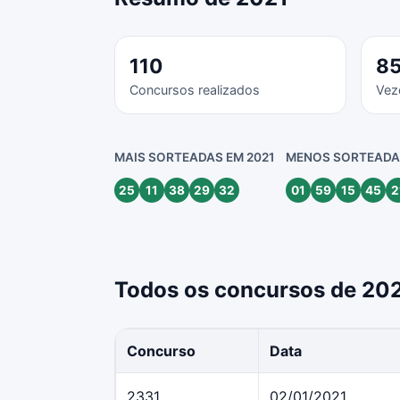
110
8
Concursos realizados
Vez
MAIS SORTEADAS EM 2021
MENOS SORTEADAS
25
11
38
29
32
01
59
15
45
2
Todos os concursos de 20
Concurso
Data
2331
02/01/2021