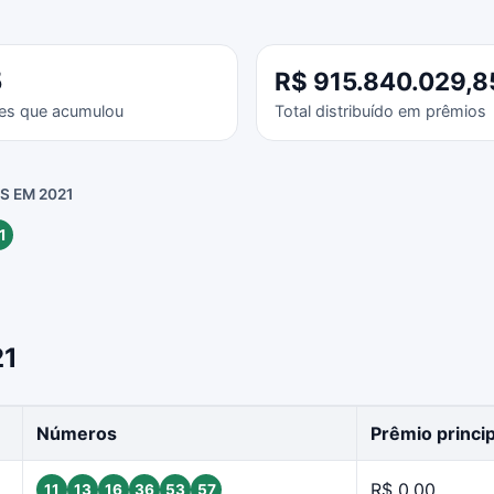
5
R$ 915.840.029,8
es que acumulou
Total distribuído em prêmios
 EM 2021
1
21
Números
Prêmio princip
R$ 0,00
11
13
16
36
53
57