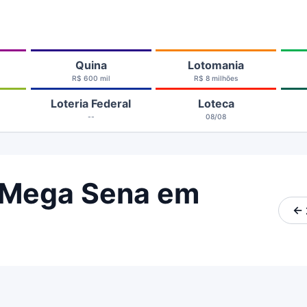
Quina
Lotomania
R$ 600 mil
R$ 8 milhões
Loteria Federal
Loteca
--
08/08
 Mega Sena em
← 