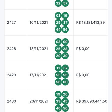
32
57
03
19
2427
10/11/2021
R$ 18.181.413,39
25
37
44
56
03
09
2428
13/11/2021
R$ 0,00
25
28
29
39
11
37
2429
17/11/2021
R$ 0,00
53
55
56
60
19
26
2430
20/11/2021
R$ 39.690.444,50
39
45
46
56