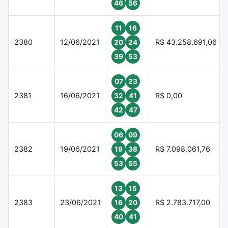
46
56
11
16
2380
12/06/2021
R$ 43.258.691,06
20
24
39
53
07
23
2381
16/06/2021
R$ 0,00
32
41
42
47
06
09
2382
19/06/2021
R$ 7.098.061,76
19
38
53
55
13
15
2383
23/06/2021
R$ 2.783.717,00
16
20
40
41