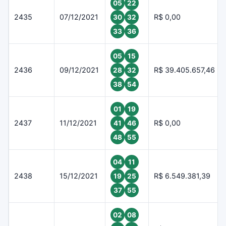
05
22
2435
07/12/2021
R$ 0,00
30
32
33
36
05
15
2436
09/12/2021
R$ 39.405.657,46
28
32
38
54
01
19
2437
11/12/2021
R$ 0,00
41
46
48
55
04
11
2438
15/12/2021
R$ 6.549.381,39
19
25
37
55
02
08