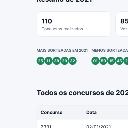
110
8
Concursos realizados
Vez
MAIS SORTEADAS EM 2021
MENOS SORTEADAS
25
11
38
29
32
01
59
15
45
2
Todos os concursos de 20
Concurso
Data
2331
02/01/2021