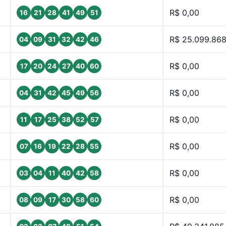
R$ 0,00
16
21
28
41
49
51
R$ 25.099.868
04
09
31
32
42
46
R$ 0,00
17
20
24
27
40
60
R$ 0,00
04
31
42
45
49
56
R$ 0,00
11
17
25
38
52
57
R$ 0,00
07
16
19
22
28
55
R$ 0,00
03
04
11
40
42
58
R$ 0,00
08
09
17
30
58
60