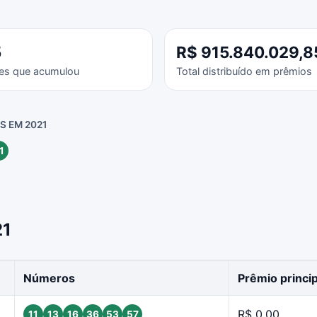
5
R$ 915.840.029,8
es que acumulou
Total distribuído em prêmios
 EM 2021
1
21
Números
Prêmio princip
R$ 0,00
11
13
16
36
53
57