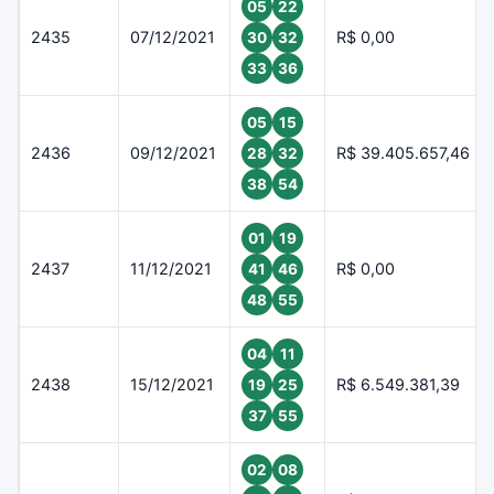
05
22
2435
07/12/2021
R$ 0,00
30
32
33
36
05
15
2436
09/12/2021
R$ 39.405.657,46
28
32
38
54
01
19
2437
11/12/2021
R$ 0,00
41
46
48
55
04
11
2438
15/12/2021
R$ 6.549.381,39
19
25
37
55
02
08