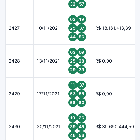
32
57
03
19
2427
10/11/2021
R$ 18.181.413,39
25
37
44
56
03
09
2428
13/11/2021
R$ 0,00
25
28
29
39
11
37
2429
17/11/2021
R$ 0,00
53
55
56
60
19
26
2430
20/11/2021
R$ 39.690.444,50
39
45
46
56