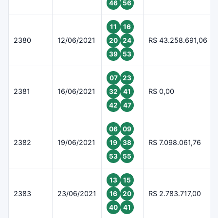
46
56
11
16
2380
12/06/2021
R$ 43.258.691,06
20
24
39
53
07
23
2381
16/06/2021
R$ 0,00
32
41
42
47
06
09
2382
19/06/2021
R$ 7.098.061,76
19
38
53
55
13
15
2383
23/06/2021
R$ 2.783.717,00
16
20
40
41