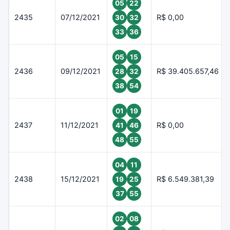
05
22
2435
07/12/2021
R$ 0,00
30
32
33
36
05
15
2436
09/12/2021
R$ 39.405.657,46
28
32
38
54
01
19
2437
11/12/2021
R$ 0,00
41
46
48
55
04
11
2438
15/12/2021
R$ 6.549.381,39
19
25
37
55
02
08