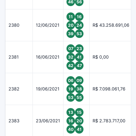
46
56
11
16
2380
12/06/2021
R$ 43.258.691,06
20
24
39
53
07
23
2381
16/06/2021
R$ 0,00
32
41
42
47
06
09
2382
19/06/2021
R$ 7.098.061,76
19
38
53
55
13
15
2383
23/06/2021
R$ 2.783.717,00
16
20
40
41