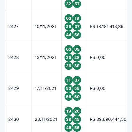
32
57
03
19
2427
10/11/2021
R$ 18.181.413,39
25
37
44
56
03
09
2428
13/11/2021
R$ 0,00
25
28
29
39
11
37
2429
17/11/2021
R$ 0,00
53
55
56
60
19
26
2430
20/11/2021
R$ 39.690.444,50
39
45
46
56