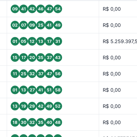
R$ 0,00
09
41
42
46
47
54
R$ 0,00
02
07
09
25
41
49
R$ 5.259.397,
01
05
12
13
17
31
R$ 0,00
15
17
20
35
37
43
R$ 0,00
11
25
32
37
47
56
R$ 0,00
01
13
27
41
51
58
R$ 0,00
13
19
29
42
49
52
R$ 0,00
18
30
32
35
40
48