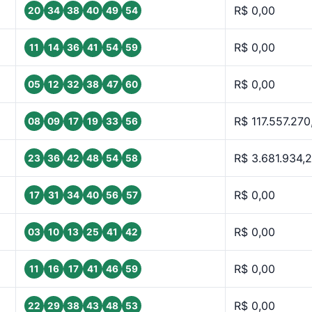
R$ 0,00
20
34
38
40
49
54
R$ 0,00
11
14
36
41
54
59
R$ 0,00
05
12
32
38
47
60
R$ 117.557.270
08
09
17
19
33
56
R$ 3.681.934,
23
36
42
48
54
58
R$ 0,00
17
31
34
40
56
57
R$ 0,00
03
10
13
25
41
42
R$ 0,00
11
16
17
41
46
59
R$ 0,00
22
29
38
43
48
53