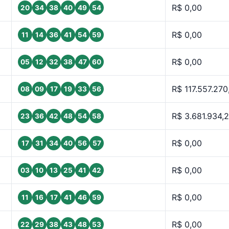
R$ 0,00
20
34
38
40
49
54
R$ 0,00
11
14
36
41
54
59
R$ 0,00
05
12
32
38
47
60
R$ 117.557.270
08
09
17
19
33
56
R$ 3.681.934,
23
36
42
48
54
58
R$ 0,00
17
31
34
40
56
57
R$ 0,00
03
10
13
25
41
42
R$ 0,00
11
16
17
41
46
59
R$ 0,00
22
29
38
43
48
53