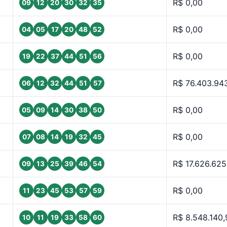
R$ 0,00
09
12
20
30
32
35
R$ 0,00
04
05
17
20
48
52
R$ 0,00
19
22
37
44
51
56
R$ 76.403.94
06
12
32
44
51
57
R$ 0,00
05
09
14
30
38
50
R$ 0,00
07
08
14
19
32
45
R$ 17.626.625
09
13
25
39
46
54
R$ 0,00
11
23
45
53
57
59
R$ 8.548.140,
10
11
19
33
58
60