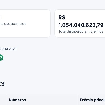
6
R$
es que acumulou
1.054.040.622,79
Total distribuído em prêmios
S EM 2023
7
23
Números
Prêmio princi