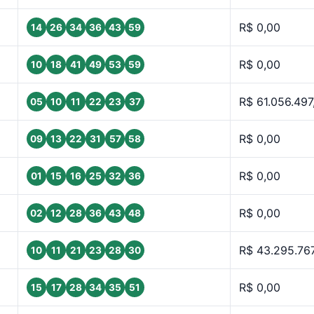
R$ 0,00
14
26
34
36
43
59
R$ 0,00
10
18
41
49
53
59
R$ 61.056.497
05
10
11
22
23
37
R$ 0,00
09
13
22
31
57
58
R$ 0,00
01
15
16
25
32
36
R$ 0,00
02
12
28
36
43
48
R$ 43.295.76
10
11
21
23
28
30
R$ 0,00
15
17
28
34
35
51