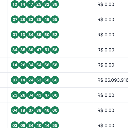
R$ 0,00
10
14
17
25
32
39
R$ 0,00
07
26
32
35
49
55
R$ 0,00
01
13
34
39
50
52
R$ 0,00
34
35
39
47
51
56
R$ 0,00
14
26
34
54
56
58
R$ 66.093.916
07
14
24
53
58
60
R$ 0,00
23
28
34
43
47
60
R$ 0,00
04
18
37
38
46
60
R$ 0,00
03
08
34
40
44
55