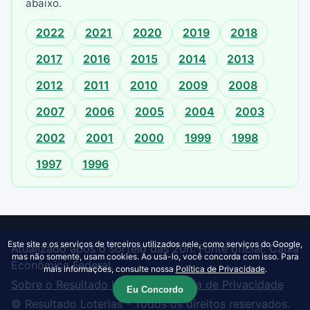
abaixo.
2022
2021
2020
2019
2018
2017
2016
2015
2014
2013
2012
2011
2010
2009
2008
2007
2006
2005
2004
2003
2002
2001
2000
1999
1998
1997
1996
Este site e os serviços de terceiros utilizados nele, como serviços do Google,
Atualizado após o sorteio das 20h. Fonte oficial: Caixa
mas não somente, usam cookies. Ao usá-lo, você concorda com isso. Para
Econômica Federal.
mais informações, consulte nossa
Política de Privacidade
.
Sobre o Resultado Loterias
·
Política de Privacidade
Eu Concordo
© Resultado Loterias - Todos os direitos reservados.