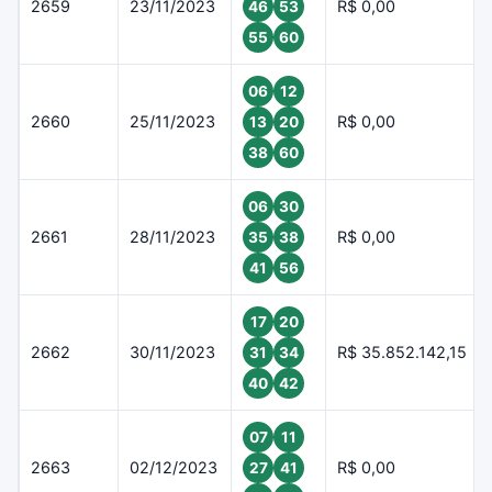
2659
23/11/2023
R$ 0,00
46
53
55
60
06
12
2660
25/11/2023
R$ 0,00
13
20
38
60
06
30
2661
28/11/2023
R$ 0,00
35
38
41
56
17
20
2662
30/11/2023
R$ 35.852.142,15
31
34
40
42
07
11
2663
02/12/2023
R$ 0,00
27
41