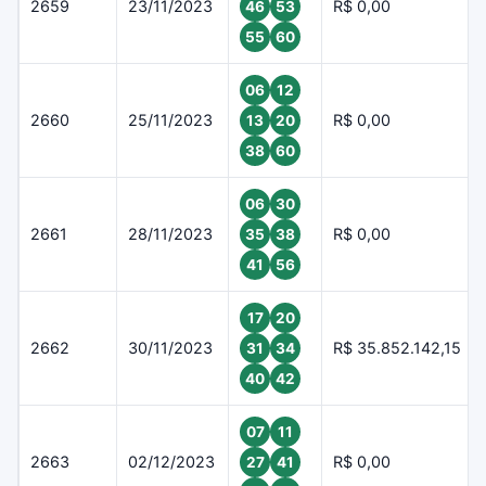
2659
23/11/2023
R$ 0,00
46
53
55
60
06
12
2660
25/11/2023
R$ 0,00
13
20
38
60
06
30
2661
28/11/2023
R$ 0,00
35
38
41
56
17
20
2662
30/11/2023
R$ 35.852.142,15
31
34
40
42
07
11
2663
02/12/2023
R$ 0,00
27
41