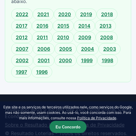
abaixo.
2022
2021
2020
2019
2018
2017
2016
2015
2014
2013
2012
2011
2010
2009
2008
2007
2006
2005
2004
2003
2002
2001
2000
1999
1998
1997
1996
Este site e os serviços de terceiros utilizados nele, como serviços do Google,
Atualizado após o sorteio das 20h. Fonte oficial: Caixa
mas não somente, usam cookies. Ao usá-lo, você concorda com isso. Para
Econômica Federal.
mais informações, consulte nossa
Política de Privacidade
.
Sobre o Resultado Loterias
·
Política de Privacidade
Eu Concordo
© Resultado Loterias - Todos os direitos reservados.