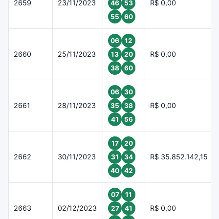
2659
23/11/2023
R$ 0,00
46
53
55
60
06
12
2660
25/11/2023
R$ 0,00
13
20
38
60
06
30
2661
28/11/2023
R$ 0,00
35
38
41
56
17
20
2662
30/11/2023
R$ 35.852.142,15
31
34
40
42
07
11
2663
02/12/2023
R$ 0,00
27
41