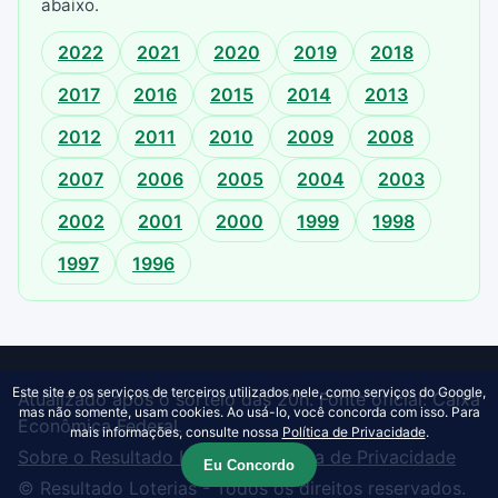
abaixo.
2022
2021
2020
2019
2018
2017
2016
2015
2014
2013
2012
2011
2010
2009
2008
2007
2006
2005
2004
2003
2002
2001
2000
1999
1998
1997
1996
Este site e os serviços de terceiros utilizados nele, como serviços do Google,
Atualizado após o sorteio das 20h. Fonte oficial: Caixa
mas não somente, usam cookies. Ao usá-lo, você concorda com isso. Para
Econômica Federal.
mais informações, consulte nossa
Política de Privacidade
.
Sobre o Resultado Loterias
·
Política de Privacidade
Eu Concordo
© Resultado Loterias - Todos os direitos reservados.