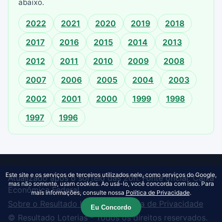
abaixo.
2022
2021
2020
2019
2018
2017
2016
2015
2014
2013
2012
2011
2010
2009
2008
2007
2006
2005
2004
2003
2002
2001
2000
1999
1998
1997
1996
Este site e os serviços de terceiros utilizados nele, como serviços do Google,
Atualizado após o sorteio das 20h. Fonte oficial: Caixa
mas não somente, usam cookies. Ao usá-lo, você concorda com isso. Para
Econômica Federal.
mais informações, consulte nossa
Política de Privacidade
.
Sobre o Resultado Loterias
·
Política de Privacidade
Eu Concordo
© Resultado Loterias - Todos os direitos reservados.