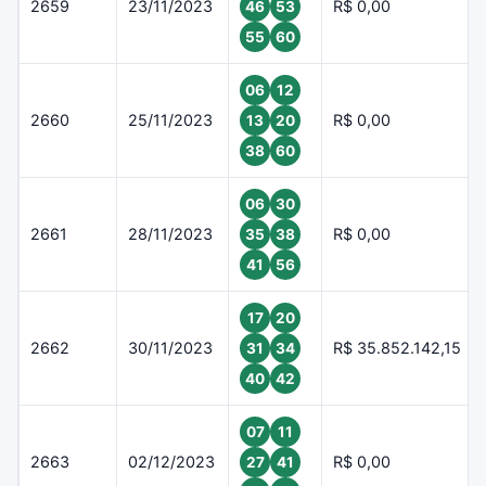
2659
23/11/2023
R$ 0,00
46
53
55
60
06
12
2660
25/11/2023
R$ 0,00
13
20
38
60
06
30
2661
28/11/2023
R$ 0,00
35
38
41
56
17
20
2662
30/11/2023
R$ 35.852.142,15
31
34
40
42
07
11
2663
02/12/2023
R$ 0,00
27
41