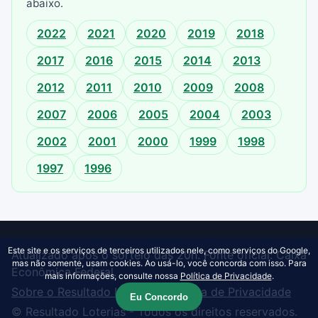
abaixo.
2022
2021
2020
2019
2018
2017
2016
2015
2014
2013
2012
2011
2010
2009
2008
2007
2006
2005
2004
2003
2002
2001
2000
1999
1998
1997
1996
Este site e os serviços de terceiros utilizados nele, como serviços do Google,
Atualizado após o sorteio das 20h. Fonte oficial: Caixa
mas não somente, usam cookies. Ao usá-lo, você concorda com isso. Para
Econômica Federal.
mais informações, consulte nossa
Política de Privacidade
.
Sobre o Resultado Loterias
·
Política de Privacidade
Eu Concordo
© Resultado Loterias - Todos os direitos reservados.