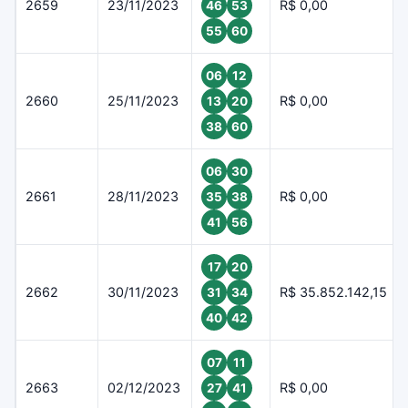
2659
23/11/2023
R$ 0,00
46
53
55
60
06
12
2660
25/11/2023
R$ 0,00
13
20
38
60
06
30
2661
28/11/2023
R$ 0,00
35
38
41
56
17
20
2662
30/11/2023
R$ 35.852.142,15
31
34
40
42
07
11
2663
02/12/2023
R$ 0,00
27
41