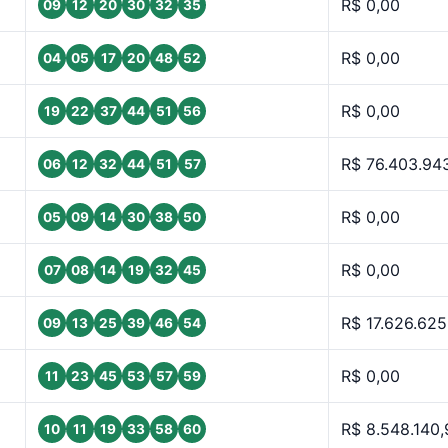
R$ 0,00
09
12
20
30
32
35
R$ 0,00
04
05
17
20
48
52
R$ 0,00
19
22
37
44
51
56
R$ 76.403.94
06
12
32
44
51
57
R$ 0,00
05
09
14
30
38
50
R$ 0,00
07
08
14
19
32
45
R$ 17.626.625
09
13
25
39
46
54
R$ 0,00
11
23
45
53
57
59
R$ 8.548.140,
10
11
19
33
58
60