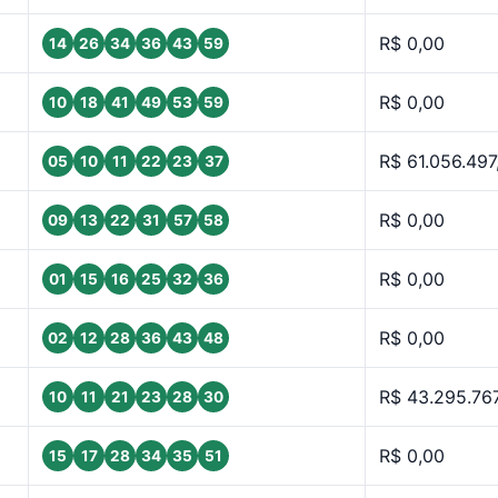
R$ 0,00
14
26
34
36
43
59
R$ 0,00
10
18
41
49
53
59
R$ 61.056.497
05
10
11
22
23
37
R$ 0,00
09
13
22
31
57
58
R$ 0,00
01
15
16
25
32
36
R$ 0,00
02
12
28
36
43
48
R$ 43.295.76
10
11
21
23
28
30
R$ 0,00
15
17
28
34
35
51