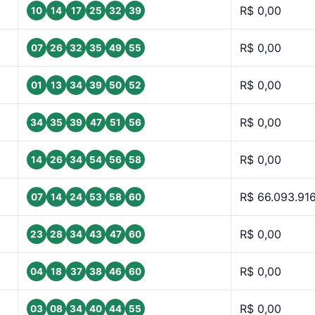
R$ 0,00
10
14
17
25
32
39
R$ 0,00
07
26
32
35
49
55
R$ 0,00
01
13
34
39
50
52
R$ 0,00
34
35
39
47
51
56
R$ 0,00
14
26
34
54
56
58
R$ 66.093.916
07
14
24
53
58
60
R$ 0,00
23
28
34
43
47
60
R$ 0,00
04
18
37
38
46
60
R$ 0,00
03
08
34
40
44
55