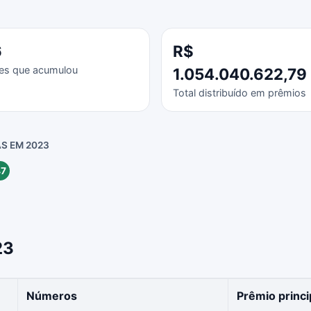
6
R$
es que acumulou
1.054.040.622,79
Total distribuído em prêmios
S EM 2023
7
23
Números
Prêmio princi