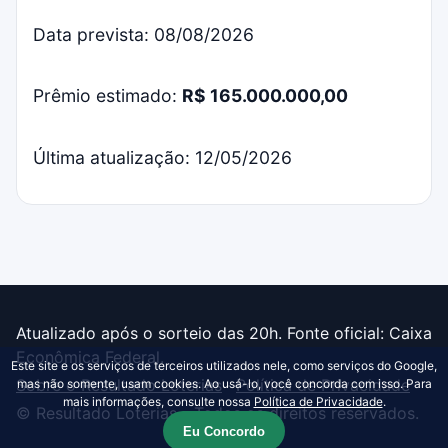
Data prevista: 08/08/2026
Prêmio estimado:
R$ 165.000.000,00
Última atualização: 12/05/2026
Atualizado após o sorteio das 20h. Fonte oficial: Caixa
Econômica Federal.
Este site e os serviços de terceiros utilizados nele, como serviços do Google,
Sobre o Resultado Loterias
·
Política de Privacidade
mas não somente, usam cookies. Ao usá-lo, você concorda com isso. Para
mais informações, consulte nossa
Política de Privacidade
.
© Resultado Loterias - Todos os direitos reservados.
Eu Concordo