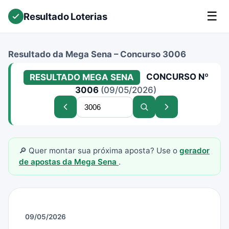
☰
Resultado Loterias
Resultado da Mega Sena – Concurso 3006
CONCURSO Nº
RESULTADO MEGA SENA
3006
(09/05/2026)
Buscar
Concurso
Buscar
Próximo
concurso
anterior
concurso
concurso
🔎 Quer montar sua próxima aposta? Use o
gerador
de apostas da Mega Sena
.
09/05/2026