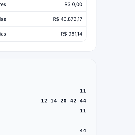
res
R$ 0,00
ias
R$ 43.872,17
ias
R$ 961,14
11
12 14 20 42 44
11
44