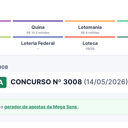
Quina
Lotomania
R$ 10,5 milhões
R$ 8 milhões
Loteria Federal
Loteca
--
08/08
3008
CONCURSO Nº 3008
(14/05/2026)
A
 o
gerador de apostas da Mega Sena
.