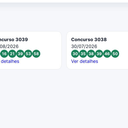
ncurso 3039
Concurso 3038
/08/2026
30/07/2026
16
21
39
53
58
30
35
38
39
46
50
 detalhes
Ver detalhes