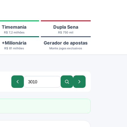
Timemania
Dupla Sena
R$ 7,2 milhões
R$ 750 mil
+Milionária
Gerador de apostas
R$ 81 milhões
Monte jogos exclusivos
Buscar
Concurso
Buscar
Próximo
concurso
anterior
concurso
concurso