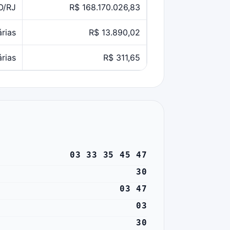
O/RJ
R$ 168.170.026,83
árias
R$ 13.890,02
árias
R$ 311,65
03 33 35 45 47
30
03 47
03
30