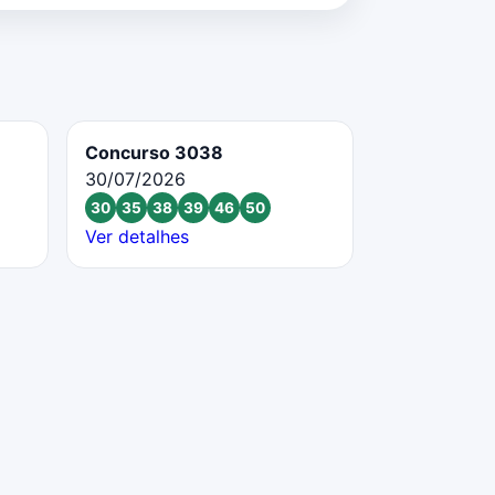
Concurso 3038
30/07/2026
30
35
38
39
46
50
Ver detalhes