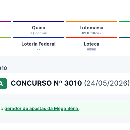
Quina
Lotomania
R$ 600 mil
R$ 8 milhões
Loteria Federal
Loteca
--
08/08
010
CONCURSO Nº 3010
(24/05/2026)
A
 o
gerador de apostas da Mega Sena
.