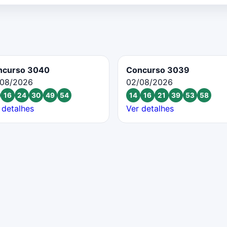
ncurso 3040
Concurso 3039
/08/2026
02/08/2026
16
24
30
49
54
14
16
21
39
53
58
 detalhes
Ver detalhes