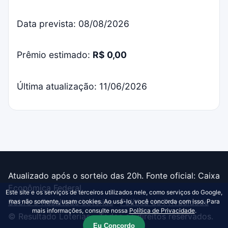
Data prevista: 08/08/2026
Prêmio estimado:
R$ 0,00
Última atualização: 11/06/2026
Atualizado após o sorteio das 20h. Fonte oficial: Caixa
Econômica Federal.
Este site e os serviços de terceiros utilizados nele, como serviços do Google,
Sobre o Resultado Loterias
·
Política de Privacidade
mas não somente, usam cookies. Ao usá-lo, você concorda com isso. Para
mais informações, consulte nossa
Política de Privacidade
.
© Resultado Loterias - Todos os direitos reservados.
Eu Concordo