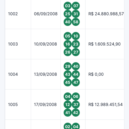
03
07
1002
06/09/2008
R$ 24.880.988,57
25
31
40
58
05
10
1003
10/09/2008
R$ 1.609.524,90
16
23
26
27
29
40
1004
13/09/2008
R$ 0,00
43
44
45
47
04
06
1005
17/09/2008
R$ 12.989.451,54
12
37
41
42
02
04