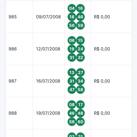
04
16
985
09/07/2008
R$ 0,00
18
46
56
59
06
15
986
12/07/2008
R$ 0,00
19
24
31
32
13
27
987
16/07/2008
R$ 0,00
31
34
47
58
08
17
988
19/07/2008
R$ 0,00
46
48
56
60
02
21