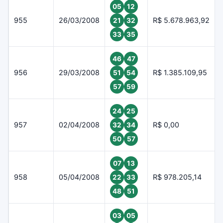
05
12
955
26/03/2008
R$ 5.678.963,92
21
32
33
35
46
47
956
29/03/2008
R$ 1.385.109,95
51
54
57
59
24
25
957
02/04/2008
R$ 0,00
32
34
50
57
07
13
958
05/04/2008
R$ 978.205,14
22
33
48
51
03
05