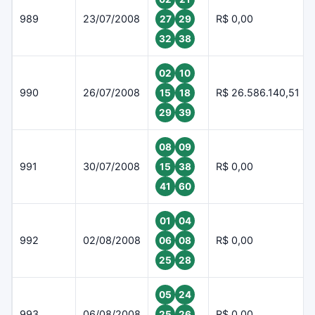
989
23/07/2008
R$ 0,00
27
29
32
38
02
10
990
26/07/2008
R$ 26.586.140,51
15
18
29
39
08
09
991
30/07/2008
R$ 0,00
15
38
41
60
01
04
992
02/08/2008
R$ 0,00
06
08
25
28
05
24
993
06/08/2008
R$ 0,00
25
26