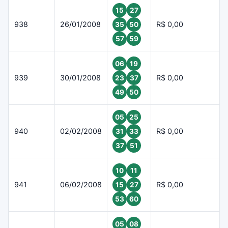
15
27
938
26/01/2008
R$ 0,00
35
50
57
59
06
19
939
30/01/2008
R$ 0,00
23
37
49
50
05
25
940
02/02/2008
R$ 0,00
31
33
37
51
10
11
941
06/02/2008
R$ 0,00
15
27
53
60
05
08