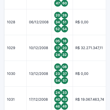
47
60
20
26
1028
06/12/2008
R$ 0,00
34
51
52
54
05
16
1029
10/12/2008
R$ 32.271.347,11
17
20
24
32
01
08
1030
13/12/2008
R$ 0,00
23
37
54
57
24
33
1031
17/12/2008
R$ 19.067.463,74
40
43
46
49