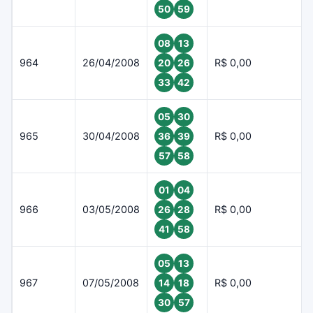
50
59
08
13
964
26/04/2008
R$ 0,00
20
26
33
42
05
30
965
30/04/2008
R$ 0,00
36
39
57
58
01
04
966
03/05/2008
R$ 0,00
26
28
41
58
05
13
967
07/05/2008
R$ 0,00
14
18
30
57