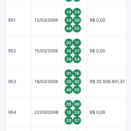
14
24
951
12/03/2008
R$ 0,00
34
39
49
55
02
11
952
15/03/2008
R$ 0,00
18
27
30
54
01
16
953
19/03/2008
R$ 20.509.951,37
39
42
48
55
05
08
954
22/03/2008
R$ 0,00
18
24
33
57