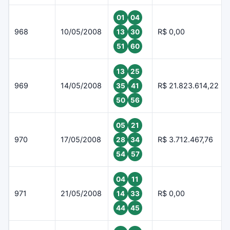
01
04
968
10/05/2008
R$ 0,00
13
30
51
60
13
25
969
14/05/2008
R$ 21.823.614,22
35
41
50
56
05
21
970
17/05/2008
R$ 3.712.467,76
28
34
54
57
04
11
971
21/05/2008
R$ 0,00
14
33
44
45