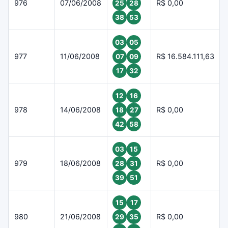
976
07/06/2008
R$ 0,00
25
28
38
53
03
05
977
11/06/2008
R$ 16.584.111,63
07
09
17
32
12
16
978
14/06/2008
R$ 0,00
18
27
42
58
03
15
979
18/06/2008
R$ 0,00
28
31
39
51
15
17
980
21/06/2008
R$ 0,00
29
35