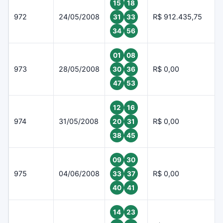
15
18
972
24/05/2008
R$ 912.435,75
31
33
34
56
01
08
973
28/05/2008
R$ 0,00
30
36
47
53
12
16
974
31/05/2008
R$ 0,00
20
31
38
45
09
30
975
04/06/2008
R$ 0,00
33
37
40
41
14
23