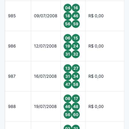
04
16
985
09/07/2008
R$ 0,00
18
46
56
59
06
15
986
12/07/2008
R$ 0,00
19
24
31
32
13
27
987
16/07/2008
R$ 0,00
31
34
47
58
08
17
988
19/07/2008
R$ 0,00
46
48
56
60
02
21