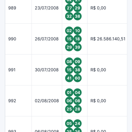
989
23/07/2008
R$ 0,00
27
29
32
38
02
10
990
26/07/2008
R$ 26.586.140,51
15
18
29
39
08
09
991
30/07/2008
R$ 0,00
15
38
41
60
01
04
992
02/08/2008
R$ 0,00
06
08
25
28
05
24
993
06/08/2008
R$ 0,00
25
26