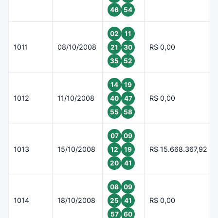
46
54
02
11
1011
08/10/2008
R$ 0,00
21
30
35
52
14
19
1012
11/10/2008
R$ 0,00
40
47
55
58
07
09
1013
15/10/2008
R$ 15.668.367,92
12
19
20
41
08
09
1014
18/10/2008
R$ 0,00
25
41
57
60