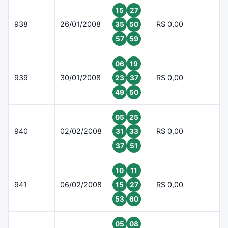
15
27
938
26/01/2008
R$ 0,00
35
50
57
59
06
19
939
30/01/2008
R$ 0,00
23
37
49
50
05
25
940
02/02/2008
R$ 0,00
31
33
37
51
10
11
941
06/02/2008
R$ 0,00
15
27
53
60
05
08