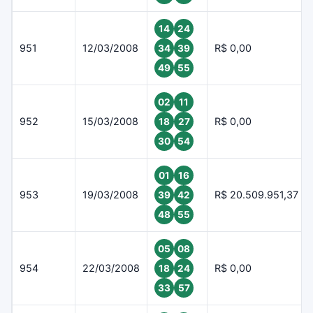
14
24
951
12/03/2008
R$ 0,00
34
39
49
55
02
11
952
15/03/2008
R$ 0,00
18
27
30
54
01
16
953
19/03/2008
R$ 20.509.951,37
39
42
48
55
05
08
954
22/03/2008
R$ 0,00
18
24
33
57