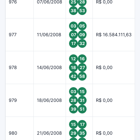
976
07/06/2008
R$ 0,00
25
28
38
53
03
05
977
11/06/2008
R$ 16.584.111,63
07
09
17
32
12
16
978
14/06/2008
R$ 0,00
18
27
42
58
03
15
979
18/06/2008
R$ 0,00
28
31
39
51
15
17
980
21/06/2008
R$ 0,00
29
35