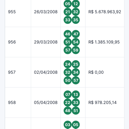
05
12
955
26/03/2008
R$ 5.678.963,92
21
32
33
35
46
47
956
29/03/2008
R$ 1.385.109,95
51
54
57
59
24
25
957
02/04/2008
R$ 0,00
32
34
50
57
07
13
958
05/04/2008
R$ 978.205,14
22
33
48
51
03
05