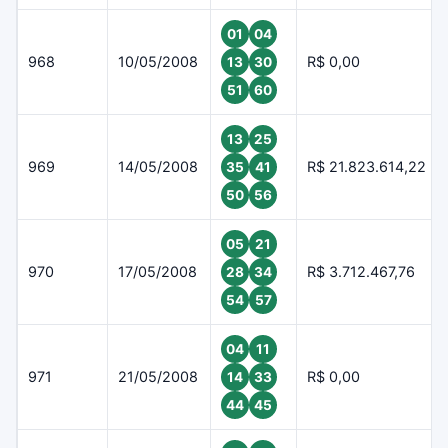
01
04
968
10/05/2008
R$ 0,00
13
30
51
60
13
25
969
14/05/2008
R$ 21.823.614,22
35
41
50
56
05
21
970
17/05/2008
R$ 3.712.467,76
28
34
54
57
04
11
971
21/05/2008
R$ 0,00
14
33
44
45