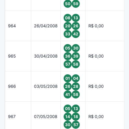
50
59
08
13
964
26/04/2008
R$ 0,00
20
26
33
42
05
30
965
30/04/2008
R$ 0,00
36
39
57
58
01
04
966
03/05/2008
R$ 0,00
26
28
41
58
05
13
967
07/05/2008
R$ 0,00
14
18
30
57