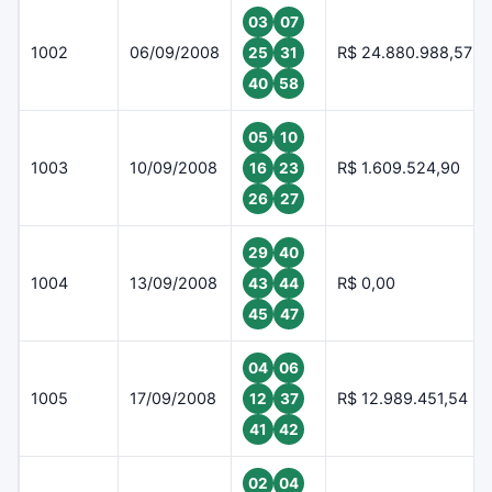
03
07
1002
06/09/2008
R$ 24.880.988,57
25
31
40
58
05
10
1003
10/09/2008
R$ 1.609.524,90
16
23
26
27
29
40
1004
13/09/2008
R$ 0,00
43
44
45
47
04
06
1005
17/09/2008
R$ 12.989.451,54
12
37
41
42
02
04