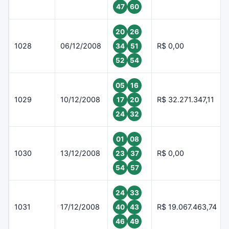
47
60
20
26
1028
06/12/2008
R$ 0,00
34
51
52
54
05
16
1029
10/12/2008
R$ 32.271.347,11
17
20
24
32
01
08
1030
13/12/2008
R$ 0,00
23
37
54
57
24
33
1031
17/12/2008
R$ 19.067.463,74
40
43
46
49