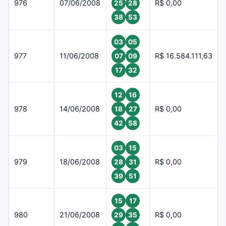
976
07/06/2008
R$ 0,00
25
28
38
53
03
05
977
11/06/2008
R$ 16.584.111,63
07
09
17
32
12
16
978
14/06/2008
R$ 0,00
18
27
42
58
03
15
979
18/06/2008
R$ 0,00
28
31
39
51
15
17
980
21/06/2008
R$ 0,00
29
35