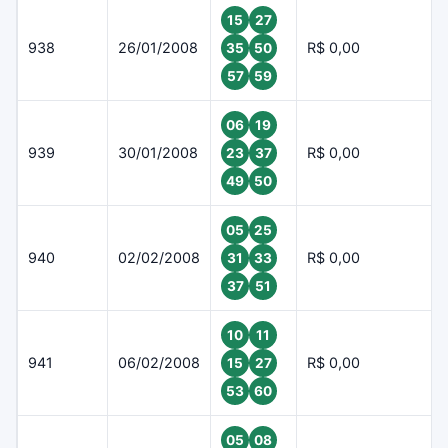
15
27
938
26/01/2008
R$ 0,00
35
50
57
59
06
19
939
30/01/2008
R$ 0,00
23
37
49
50
05
25
940
02/02/2008
R$ 0,00
31
33
37
51
10
11
941
06/02/2008
R$ 0,00
15
27
53
60
05
08