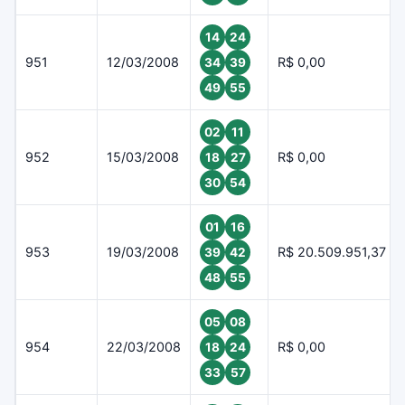
14
24
951
12/03/2008
R$ 0,00
34
39
49
55
02
11
952
15/03/2008
R$ 0,00
18
27
30
54
01
16
953
19/03/2008
R$ 20.509.951,37
39
42
48
55
05
08
954
22/03/2008
R$ 0,00
18
24
33
57