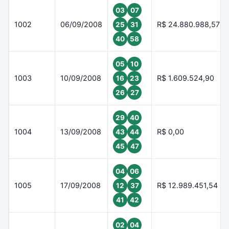
03
07
1002
06/09/2008
R$ 24.880.988,57
25
31
40
58
05
10
1003
10/09/2008
R$ 1.609.524,90
16
23
26
27
29
40
1004
13/09/2008
R$ 0,00
43
44
45
47
04
06
1005
17/09/2008
R$ 12.989.451,54
12
37
41
42
02
04