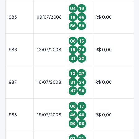
04
16
985
09/07/2008
R$ 0,00
18
46
56
59
06
15
986
12/07/2008
R$ 0,00
19
24
31
32
13
27
987
16/07/2008
R$ 0,00
31
34
47
58
08
17
988
19/07/2008
R$ 0,00
46
48
56
60
02
21