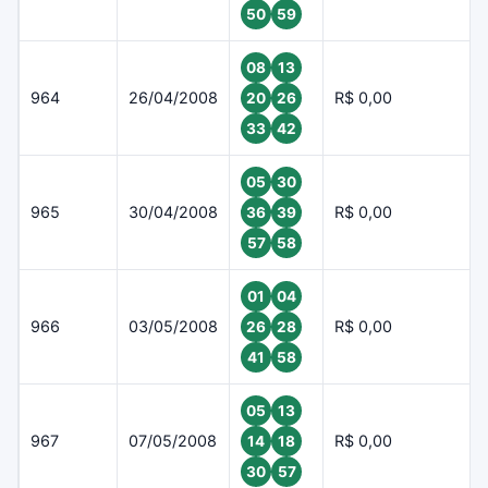
50
59
08
13
964
26/04/2008
R$ 0,00
20
26
33
42
05
30
965
30/04/2008
R$ 0,00
36
39
57
58
01
04
966
03/05/2008
R$ 0,00
26
28
41
58
05
13
967
07/05/2008
R$ 0,00
14
18
30
57