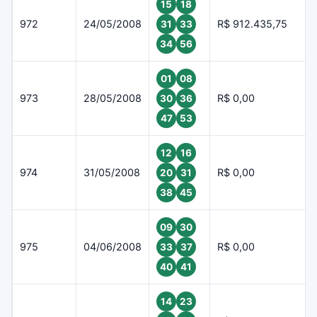
15
18
972
24/05/2008
R$ 912.435,75
31
33
34
56
01
08
973
28/05/2008
R$ 0,00
30
36
47
53
12
16
974
31/05/2008
R$ 0,00
20
31
38
45
09
30
975
04/06/2008
R$ 0,00
33
37
40
41
14
23