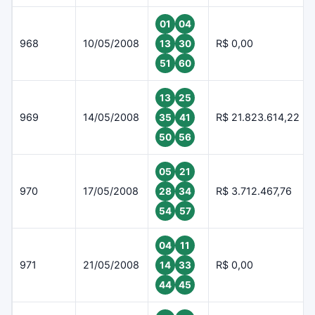
01
04
968
10/05/2008
R$ 0,00
13
30
51
60
13
25
969
14/05/2008
R$ 21.823.614,22
35
41
50
56
05
21
970
17/05/2008
R$ 3.712.467,76
28
34
54
57
04
11
971
21/05/2008
R$ 0,00
14
33
44
45