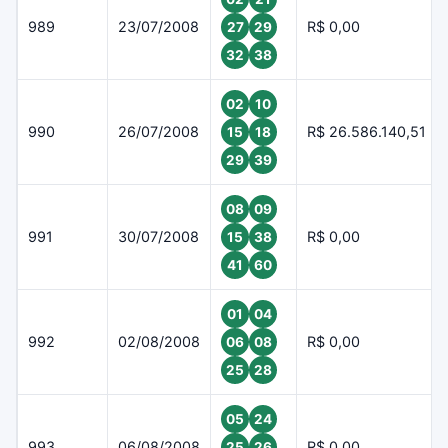
989
23/07/2008
R$ 0,00
27
29
32
38
02
10
990
26/07/2008
R$ 26.586.140,51
15
18
29
39
08
09
991
30/07/2008
R$ 0,00
15
38
41
60
01
04
992
02/08/2008
R$ 0,00
06
08
25
28
05
24
993
06/08/2008
R$ 0,00
25
26