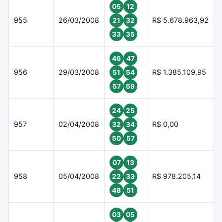
05
12
955
26/03/2008
R$ 5.678.963,92
21
32
33
35
46
47
956
29/03/2008
R$ 1.385.109,95
51
54
57
59
24
25
957
02/04/2008
R$ 0,00
32
34
50
57
07
13
958
05/04/2008
R$ 978.205,14
22
33
48
51
03
05