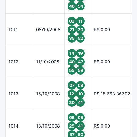
46
54
02
11
1011
08/10/2008
R$ 0,00
21
30
35
52
14
19
1012
11/10/2008
R$ 0,00
40
47
55
58
07
09
1013
15/10/2008
R$ 15.668.367,92
12
19
20
41
08
09
1014
18/10/2008
R$ 0,00
25
41
57
60