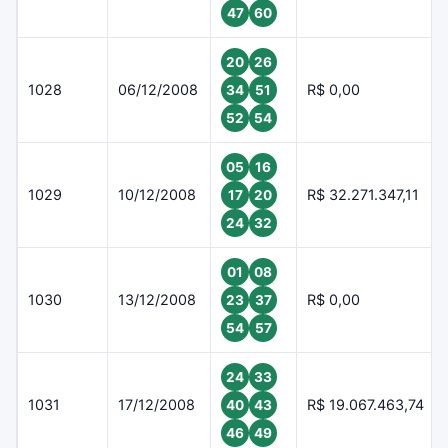
47
60
20
26
1028
06/12/2008
R$ 0,00
34
51
52
54
05
16
1029
10/12/2008
R$ 32.271.347,11
17
20
24
32
01
08
1030
13/12/2008
R$ 0,00
23
37
54
57
24
33
1031
17/12/2008
R$ 19.067.463,74
40
43
46
49