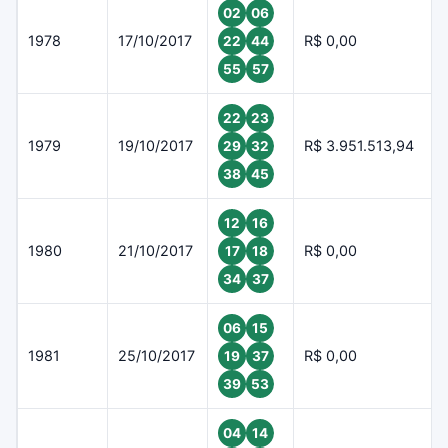
02
06
1978
17/10/2017
R$ 0,00
22
44
55
57
22
23
1979
19/10/2017
R$ 3.951.513,94
29
32
38
45
12
16
1980
21/10/2017
R$ 0,00
17
18
34
37
06
15
1981
25/10/2017
R$ 0,00
19
37
39
53
04
14