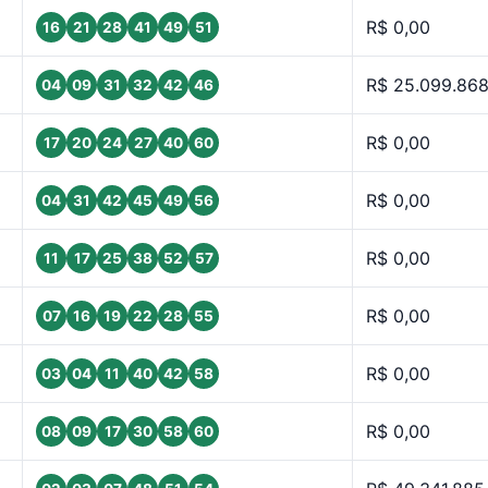
R$ 0,00
16
21
28
41
49
51
R$ 25.099.868
04
09
31
32
42
46
R$ 0,00
17
20
24
27
40
60
R$ 0,00
04
31
42
45
49
56
R$ 0,00
11
17
25
38
52
57
R$ 0,00
07
16
19
22
28
55
R$ 0,00
03
04
11
40
42
58
R$ 0,00
08
09
17
30
58
60