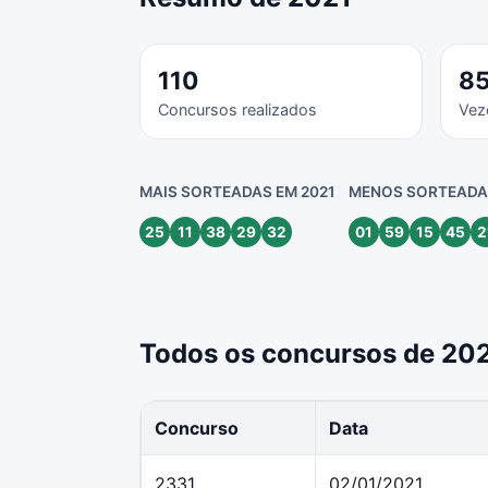
110
8
Concursos realizados
Vez
MAIS SORTEADAS EM 2021
MENOS SORTEADAS
25
11
38
29
32
01
59
15
45
2
Todos os concursos de 20
Concurso
Data
2331
02/01/2021