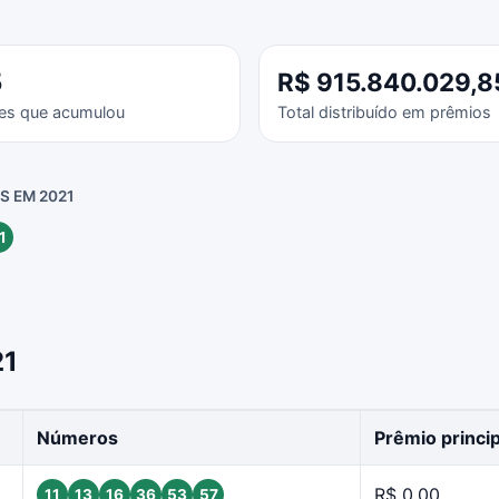
5
R$ 915.840.029,8
es que acumulou
Total distribuído em prêmios
 EM 2021
1
21
Números
Prêmio princip
R$ 0,00
11
13
16
36
53
57