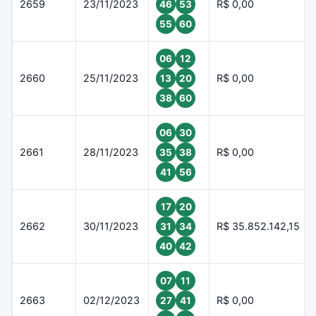
2659
23/11/2023
R$ 0,00
46
53
55
60
06
12
2660
25/11/2023
R$ 0,00
13
20
38
60
06
30
2661
28/11/2023
R$ 0,00
35
38
41
56
17
20
2662
30/11/2023
R$ 35.852.142,15
31
34
40
42
07
11
2663
02/12/2023
R$ 0,00
27
41