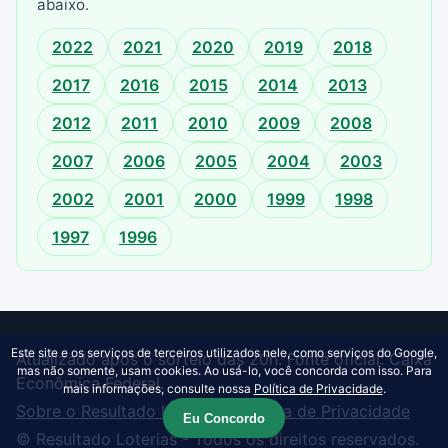
abaixo.
2022
2021
2020
2019
2018
2017
2016
2015
2014
2013
2012
2011
2010
2009
2008
2007
2006
2005
2004
2003
2002
2001
2000
1999
1998
1997
1996
Este site e os serviços de terceiros utilizados nele, como serviços do Google,
Atualizado após o sorteio das 20h. Fonte oficial: Caixa
mas não somente, usam cookies. Ao usá-lo, você concorda com isso. Para
Econômica Federal.
mais informações, consulte nossa
Política de Privacidade
.
Sobre o Resultado Loterias
·
Política de Privacidade
Eu Concordo
© Resultado Loterias - Todos os direitos reservados.