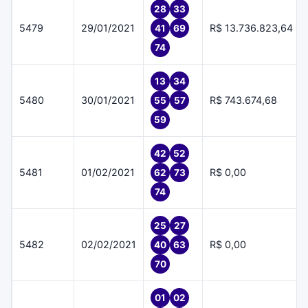
28
33
5479
29/01/2021
R$ 13.736.823,64
41
69
74
13
34
5480
30/01/2021
R$ 743.674,68
55
57
59
42
52
5481
01/02/2021
R$ 0,00
62
73
74
25
27
5482
02/02/2021
R$ 0,00
40
63
70
01
02