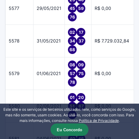
5577
29/05/2021
R$ 0,00
45
59
76
02
17
5578
31/05/2021
R$ 7.729.032,84
34
37
68
08
09
5579
01/06/2021
R$ 0,00
57
75
78
01
20
5580
02/06/2021
R$ 0,00
51
67
Este site e os serviços de terceiros utilizados nele, como serviços do Google,
78
mas não somente, usam cookies. Ao usá-lo, você concorda com isso. Para
mais informações, consulte nossa
Política de Privacidade
.
Eu Concordo
10
27
5581
04/06/2021
R$ 0,00
40
46