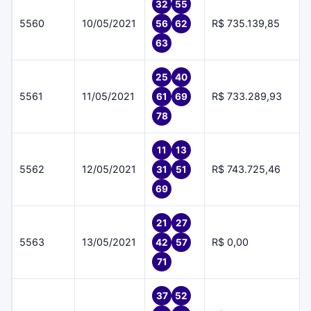
32
55
5560
10/05/2021
R$ 735.139,85
56
62
63
25
40
5561
11/05/2021
R$ 733.289,93
61
69
78
11
13
5562
12/05/2021
R$ 743.725,46
31
51
69
21
27
5563
13/05/2021
R$ 0,00
42
57
71
37
52