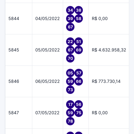
34
38
5844
04/05/2022
R$ 0,00
39
58
67
22
51
5845
05/05/2022
R$ 4.632.958,32
67
69
70
05
57
5846
06/05/2022
R$ 773.730,14
59
66
73
17
56
5847
07/05/2022
R$ 0,00
59
75
78