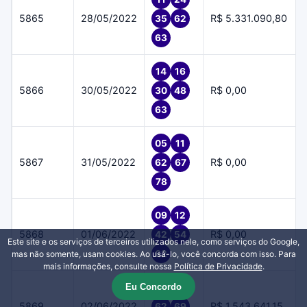
5865
28/05/2022
R$ 5.331.090,80
35
62
63
14
16
5866
30/05/2022
R$ 0,00
30
48
63
05
11
5867
31/05/2022
R$ 0,00
62
67
78
09
12
5868
01/06/2022
R$ 0,00
42
54
Este site e os serviços de terceiros utilizados nele, como serviços do Google,
62
mas não somente, usam cookies. Ao usá-lo, você concorda com isso. Para
mais informações, consulte nossa
Política de Privacidade
.
Eu Concordo
51
56
5869
02/06/2022
R$ 1.543.641,15
62
69