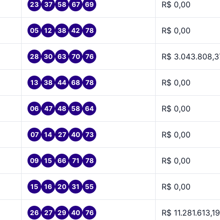
R$ 0,00
23
37
58
67
69
R$ 0,00
05
12
38
42
78
R$ 3.043.808,3
28
30
63
70
76
R$ 0,00
13
38
44
68
78
R$ 0,00
06
47
48
58
64
R$ 0,00
07
14
27
40
73
R$ 0,00
09
15
66
71
78
R$ 0,00
15
16
20
31
55
R$ 11.281.613,19
26
27
29
40
76