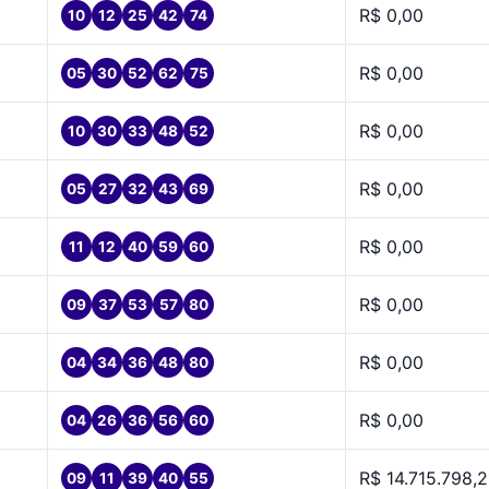
R$ 0,00
10
12
25
42
74
R$ 0,00
05
30
52
62
75
R$ 0,00
10
30
33
48
52
R$ 0,00
05
27
32
43
69
R$ 0,00
11
12
40
59
60
R$ 0,00
09
37
53
57
80
R$ 0,00
04
34
36
48
80
R$ 0,00
04
26
36
56
60
R$ 14.715.798,2
09
11
39
40
55