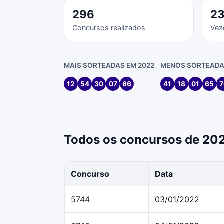
296
2
Concursos realizados
Vez
MAIS SORTEADAS EM 2022
MENOS SORTEADA
12
54
30
07
66
41
18
01
65
7
Todos os concursos de 20
Concurso
Data
5744
03/01/2022