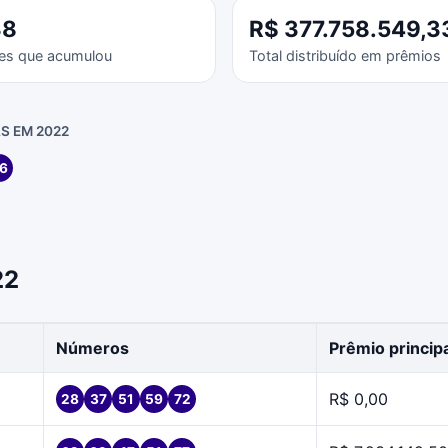
38
R$ 377.758.549,3
es que acumulou
Total distribuído em prêmios
S EM 2022
6
22
Números
Prêmio princip
R$ 0,00
28
37
51
59
72