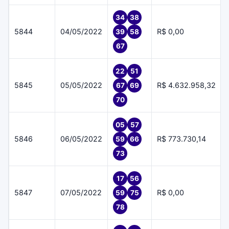
34
38
5844
04/05/2022
R$ 0,00
39
58
67
22
51
5845
05/05/2022
R$ 4.632.958,32
67
69
70
05
57
5846
06/05/2022
R$ 773.730,14
59
66
73
17
56
5847
07/05/2022
R$ 0,00
59
75
78