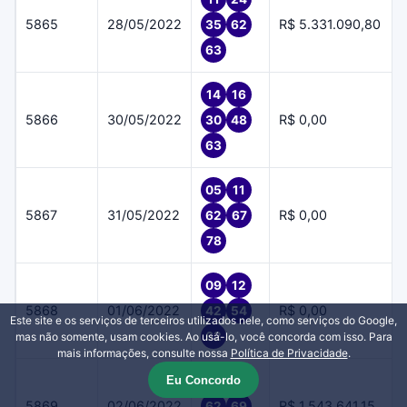
5865
28/05/2022
R$ 5.331.090,80
35
62
63
14
16
5866
30/05/2022
R$ 0,00
30
48
63
05
11
5867
31/05/2022
R$ 0,00
62
67
78
09
12
5868
01/06/2022
R$ 0,00
42
54
Este site e os serviços de terceiros utilizados nele, como serviços do Google,
62
mas não somente, usam cookies. Ao usá-lo, você concorda com isso. Para
mais informações, consulte nossa
Política de Privacidade
.
Eu Concordo
51
56
5869
02/06/2022
R$ 1.543.641,15
62
69