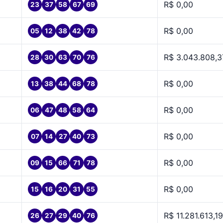
R$ 0,00
23
37
58
67
69
R$ 0,00
05
12
38
42
78
R$ 3.043.808,3
28
30
63
70
76
R$ 0,00
13
38
44
68
78
R$ 0,00
06
47
48
58
64
R$ 0,00
07
14
27
40
73
R$ 0,00
09
15
66
71
78
R$ 0,00
15
16
20
31
55
R$ 11.281.613,19
26
27
29
40
76