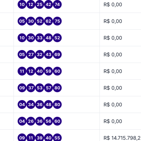
R$ 0,00
10
12
25
42
74
R$ 0,00
05
30
52
62
75
R$ 0,00
10
30
33
48
52
R$ 0,00
05
27
32
43
69
R$ 0,00
11
12
40
59
60
R$ 0,00
09
37
53
57
80
R$ 0,00
04
34
36
48
80
R$ 0,00
04
26
36
56
60
R$ 14.715.798,2
09
11
39
40
55