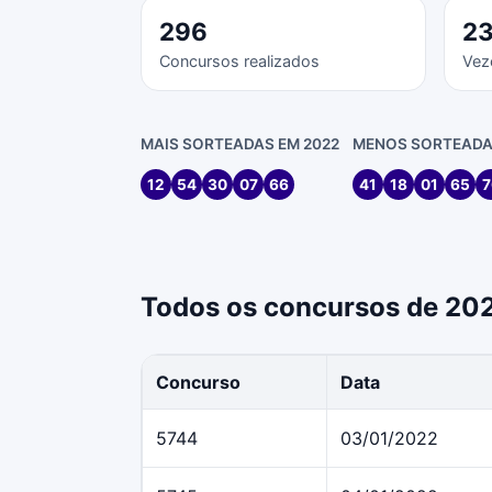
296
2
Concursos realizados
Vez
MAIS SORTEADAS EM 2022
MENOS SORTEADA
12
54
30
07
66
41
18
01
65
7
Todos os concursos de 20
Concurso
Data
5744
03/01/2022