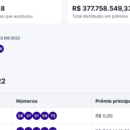
38
R$ 377.758.549,3
es que acumulou
Total distribuído em prêmios
S EM 2022
6
22
Números
Prêmio princip
R$ 0,00
28
37
51
59
72