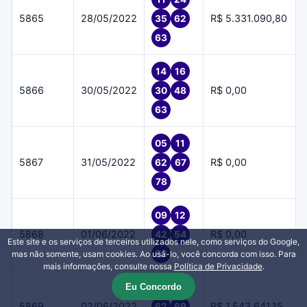
5865
28/05/2022
R$ 5.331.090,80
35
62
63
14
16
5866
30/05/2022
R$ 0,00
30
48
63
05
11
5867
31/05/2022
R$ 0,00
62
67
78
09
12
5868
01/06/2022
R$ 0,00
42
54
Este site e os serviços de terceiros utilizados nele, como serviços do Google,
62
mas não somente, usam cookies. Ao usá-lo, você concorda com isso. Para
mais informações, consulte nossa
Política de Privacidade
.
Eu Concordo
51
56
5869
02/06/2022
R$ 1.543.641,15
62
69