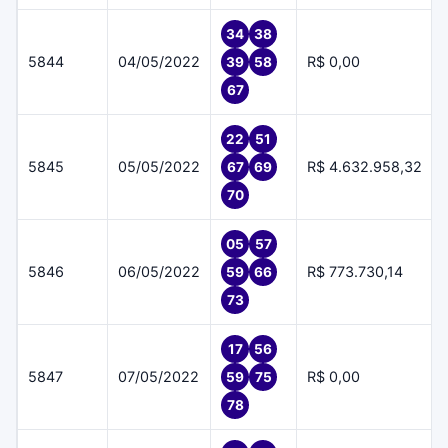
34
38
5844
04/05/2022
R$ 0,00
39
58
67
22
51
5845
05/05/2022
R$ 4.632.958,32
67
69
70
05
57
5846
06/05/2022
R$ 773.730,14
59
66
73
17
56
5847
07/05/2022
R$ 0,00
59
75
78