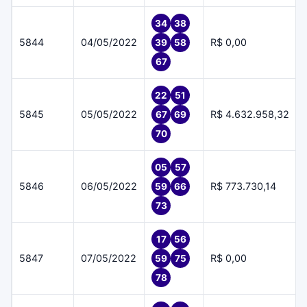
34
38
5844
04/05/2022
R$ 0,00
39
58
67
22
51
5845
05/05/2022
R$ 4.632.958,32
67
69
70
05
57
5846
06/05/2022
R$ 773.730,14
59
66
73
17
56
5847
07/05/2022
R$ 0,00
59
75
78