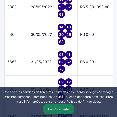
5865
28/05/2022
R$ 5.331.090,80
35
62
63
14
16
5866
30/05/2022
R$ 0,00
30
48
63
05
11
5867
31/05/2022
R$ 0,00
62
67
78
09
12
5868
01/06/2022
R$ 0,00
42
54
Este site e os serviços de terceiros utilizados nele, como serviços do Google,
62
mas não somente, usam cookies. Ao usá-lo, você concorda com isso. Para
mais informações, consulte nossa
Política de Privacidade
.
Eu Concordo
51
56
5869
02/06/2022
R$ 1.543.641,15
62
69