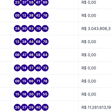
R$ 0,00
23
37
58
67
69
R$ 0,00
05
12
38
42
78
R$ 3.043.808,3
28
30
63
70
76
R$ 0,00
13
38
44
68
78
R$ 0,00
06
47
48
58
64
R$ 0,00
07
14
27
40
73
R$ 0,00
09
15
66
71
78
R$ 0,00
15
16
20
31
55
R$ 11.281.613,19
26
27
29
40
76