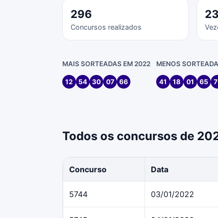
296
2
Concursos realizados
Vez
MAIS SORTEADAS EM 2022
MENOS SORTEADA
12
54
30
07
66
41
18
01
65
7
Todos os concursos de 20
Concurso
Data
5744
03/01/2022