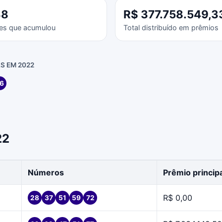
38
R$ 377.758.549,3
es que acumulou
Total distribuído em prêmios
S EM 2022
6
22
Números
Prêmio princip
R$ 0,00
28
37
51
59
72