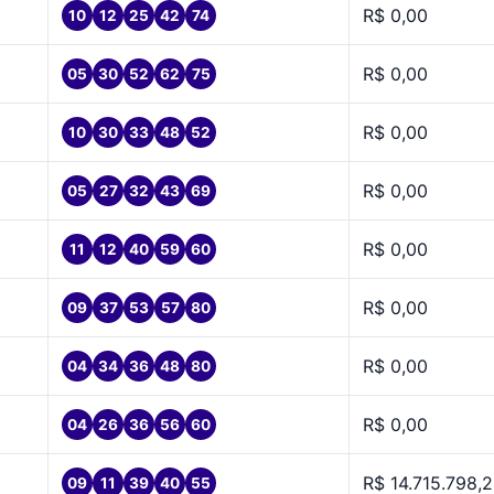
R$ 0,00
10
12
25
42
74
R$ 0,00
05
30
52
62
75
R$ 0,00
10
30
33
48
52
R$ 0,00
05
27
32
43
69
R$ 0,00
11
12
40
59
60
R$ 0,00
09
37
53
57
80
R$ 0,00
04
34
36
48
80
R$ 0,00
04
26
36
56
60
R$ 14.715.798,2
09
11
39
40
55