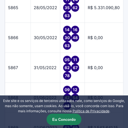
5865
28/05/2022
R$ 5.331.090,80
35
62
63
14
16
5866
30/05/2022
R$ 0,00
30
48
63
05
11
5867
31/05/2022
R$ 0,00
62
67
78
09
12
5868
01/06/2022
R$ 0,00
42
54
Este site e os serviços de terceiros utilizados nele, como serviços do Google,
62
mas não somente, usam cookies. Ao usá-lo, você concorda com isso. Para
mais informações, consulte nossa
Política de Privacidade
.
Eu Concordo
51
56
5869
02/06/2022
R$ 1.543.641,15
62
69