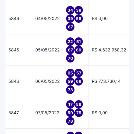
34
38
5844
04/05/2022
R$ 0,00
39
58
67
22
51
5845
05/05/2022
R$ 4.632.958,32
67
69
70
05
57
5846
06/05/2022
R$ 773.730,14
59
66
73
17
56
5847
07/05/2022
R$ 0,00
59
75
78