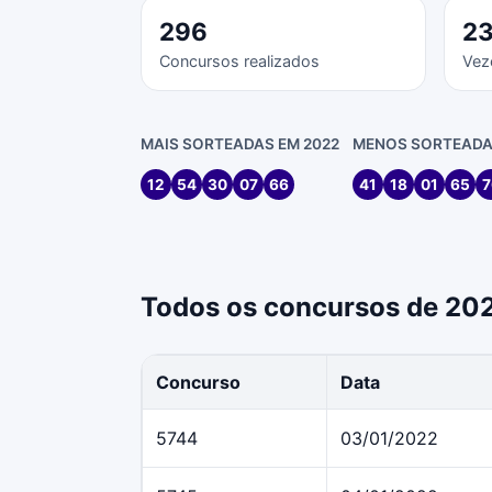
296
2
Concursos realizados
Vez
MAIS SORTEADAS EM 2022
MENOS SORTEADA
12
54
30
07
66
41
18
01
65
7
Todos os concursos de 20
Concurso
Data
5744
03/01/2022