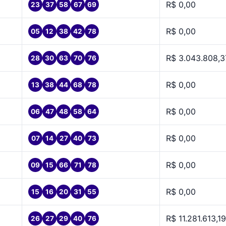
R$ 0,00
23
37
58
67
69
R$ 0,00
05
12
38
42
78
R$ 3.043.808,3
28
30
63
70
76
R$ 0,00
13
38
44
68
78
R$ 0,00
06
47
48
58
64
R$ 0,00
07
14
27
40
73
R$ 0,00
09
15
66
71
78
R$ 0,00
15
16
20
31
55
R$ 11.281.613,19
26
27
29
40
76