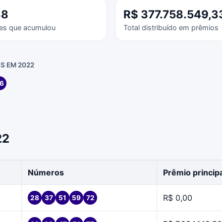
38
R$ 377.758.549,3
es que acumulou
Total distribuído em prêmios
S EM 2022
6
22
Números
Prêmio princip
R$ 0,00
28
37
51
59
72