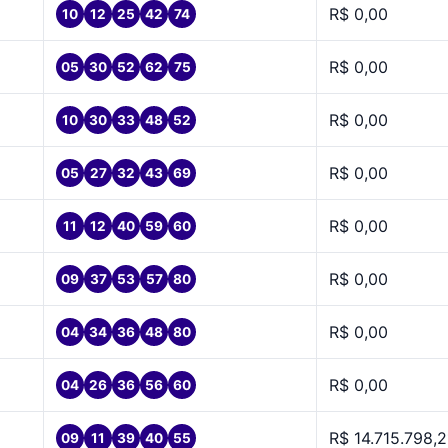
R$ 0,00
10
12
25
42
74
R$ 0,00
05
30
52
62
75
R$ 0,00
10
30
33
48
52
R$ 0,00
05
27
32
43
69
R$ 0,00
11
12
40
59
60
R$ 0,00
09
37
53
57
80
R$ 0,00
04
34
36
48
80
R$ 0,00
04
26
36
56
60
R$ 14.715.798,2
09
11
39
40
55