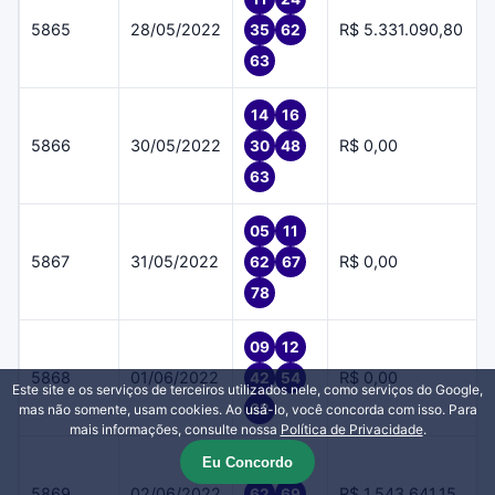
5865
28/05/2022
R$ 5.331.090,80
35
62
63
14
16
5866
30/05/2022
R$ 0,00
30
48
63
05
11
5867
31/05/2022
R$ 0,00
62
67
78
09
12
5868
01/06/2022
R$ 0,00
42
54
Este site e os serviços de terceiros utilizados nele, como serviços do Google,
62
mas não somente, usam cookies. Ao usá-lo, você concorda com isso. Para
mais informações, consulte nossa
Política de Privacidade
.
Eu Concordo
51
56
5869
02/06/2022
R$ 1.543.641,15
62
69