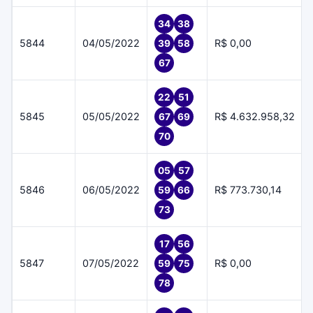
34
38
5844
04/05/2022
R$ 0,00
39
58
67
22
51
5845
05/05/2022
R$ 4.632.958,32
67
69
70
05
57
5846
06/05/2022
R$ 773.730,14
59
66
73
17
56
5847
07/05/2022
R$ 0,00
59
75
78