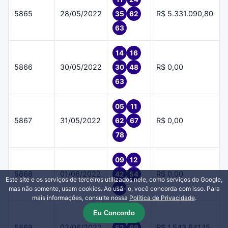
5865
28/05/2022
R$ 5.331.090,80
35
62
63
14
16
5866
30/05/2022
R$ 0,00
30
48
63
05
11
5867
31/05/2022
R$ 0,00
62
67
78
09
12
5868
01/06/2022
R$ 0,00
42
54
Este site e os serviços de terceiros utilizados nele, como serviços do Google,
62
mas não somente, usam cookies. Ao usá-lo, você concorda com isso. Para
mais informações, consulte nossa
Política de Privacidade
.
Eu Concordo
51
56
5869
02/06/2022
R$ 1.543.641,15
62
69