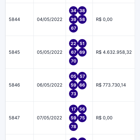
34
38
5844
04/05/2022
R$ 0,00
39
58
67
22
51
5845
05/05/2022
R$ 4.632.958,32
67
69
70
05
57
5846
06/05/2022
R$ 773.730,14
59
66
73
17
56
5847
07/05/2022
R$ 0,00
59
75
78