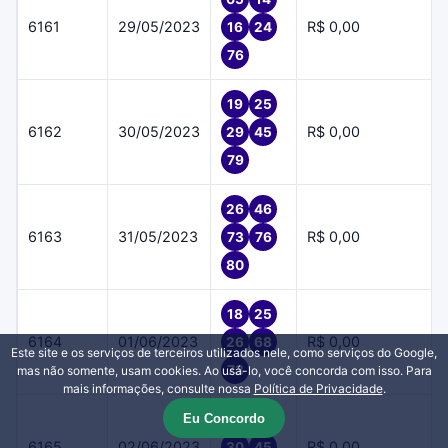
6161
29/05/2023
R$ 0,00
16
24
76
19
25
6162
30/05/2023
R$ 0,00
29
45
79
26
46
6163
31/05/2023
R$ 0,00
73
76
80
18
25
6164
01/06/2023
R$ 0,00
26
68
Este site e os serviços de terceiros utilizados nele, como serviços do Google,
73
mas não somente, usam cookies. Ao usá-lo, você concorda com isso. Para
mais informações, consulte nossa
Política de Privacidade
.
Eu Concordo
16
22
6165
02/06/2023
R$ 0,00
30
45